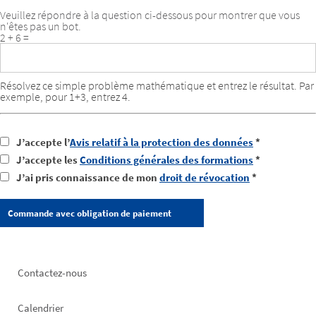
Veuillez répondre à la question ci-dessous pour montrer que vous
n'êtes pas un bot.
2 + 6 =
Résolvez ce simple problème mathématique et entrez le résultat. Par
exemple, pour 1+3, entrez 4.
J’accepte l’
Avis relatif à la protection des données
*
J’accepte les
Conditions générales des formations
*
J’ai pris connaissance de mon
droit de révocation
*
Footer
Contactez-nous
left
Calendrier