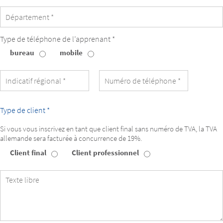
Type de téléphone de l’apprenant *
bureau
mobile
Type
de
téléphone
de
l’apprenant
Type de client *
Si vous vous inscrivez en tant que client final sans numéro de TVA, la TVA
allemande sera facturée à concurrence de 19%.
Client final
Client professionnel
Type
de
client
Texte
libre