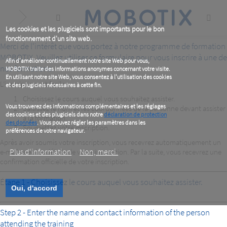
Skip
to
main
content
Les cookies et les plugiciels sont importants pour le bon
fonctionnement d'un site web.
Merci de l'intérêt que vous portez à notre programme de formation
MOBOTIX. Veuillez utiliser ce formulaire pour vous inscrire à une de
Afin d'améliorer continuellement notre site Web pour vous,
nos formations.
MOBOTIX traite des informations anonymes concernant votre visite.
En utilisant notre site Web, vous consentez à l'utilisation des cookies
L’inscription est facile :
et des plugiciels nécessaires à cette fin.
Choisissez le cours auquel vous souhaitez assister.
Vous trouverez des informations complémentaires et les réglages
Saisissez le nom et les coordonnées de la personne devant assister
des cookies et des plugiciels dans notre
déclaration de protection
à la formation.
des données
. Vous pouvez régler les paramètres dans les
Soumettez votre inscription.
préférences de votre navigateur.
Après avoir soumis votre inscription, vous recevrez automatiquement un
Plus d‘information
Non, merci.
e-mail avec les détails de votre inscription. Par la suite, vous recevrez une
confirmation officielle de votre inscription.
Étape 1 - Choisissez le cours auquel vous souhaitez assister.
Oui, d'accord
Step 2 - Enter the name and contact information of the person
attending the training