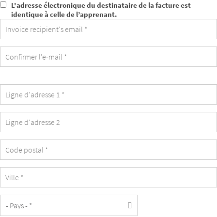
L'adresse électronique du destinataire de la facture est
L'adresse
identique à celle de l’apprenant.
électronique
du
destinataire
de
la
facture
est
identique
à
celle
de
l’apprenant.