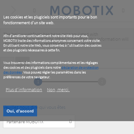
Skip
to
main
content
Les cookies et les plugiciels sont importants pour le bon
fonctionnement d'un site web.
The below webform has been prepopulated with
Warning
Afin d'améliorer continuellement notre site Web pour vous,
custom/random test data. When submitted, this information
will
MOBOTIX traite des informations anonymes concernant votre visite.
message
still be saved
and/or
sent to designated recipients
.
En utilisant notre site Web, vous consentez à l'utilisation des cookies
et des plugiciels nécessaires à cette fin.
Primary
Voir
Test
(active
Vous trouverez des informations complémentaires et les réglages
tab)
des cookies et des plugiciels dans notre
déclaration de protection
tabs
des données
. Vous pouvez régler les paramètres dans les
préférences de votre navigateur.
1
2
Plus d‘information
Non, merci.
Veuillez nous dire qui vous êtes
Oui, d'accord
Customer
Type