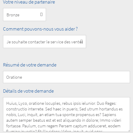
Niveau
Votre niveau de partenaire
Partenaire
MOBOTIX
How
Comment pouvons-nous vous aider ?
can
we
help
you?
Summary
Résumé de votre demande
of
your
Request
Details
Détails de votre demande
of
your
Request