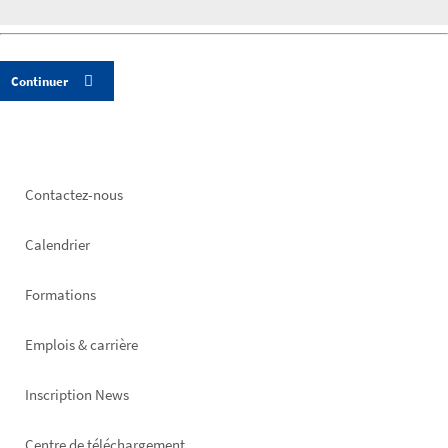
Footer
Contactez-nous
left
Calendrier
Formations
Emplois & carrière
Inscription News
Centre de téléchargement