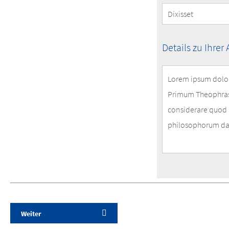
your
Request
Details
Details zu Ihrer
of
your
Request