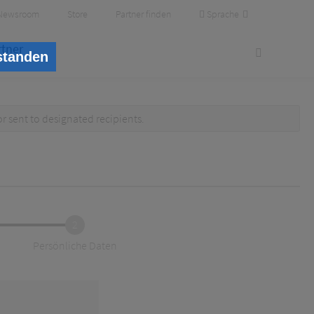
Sprache
Newsroom
Store
Partner finden
rtner
standen
or
sent to designated recipients
.
2
Persönliche Daten