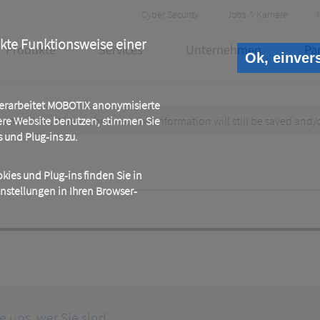
Header
Cyber Security
Jobs & Karriere
Meta
ekte Funktionsweise einer
Produkte
Services
Unternehmen
Pa
Ok, einver
 verarbeitet MOBOTIX anonymisierte
test data. When submitted, this information
ere Website benutzen, stimmen Sie
will still be saved
and/
und Plug-ins zu.
ies und Plug-ins finden Sie in
instellungen in Ihren Browser-
ie uns, wer Sie sind