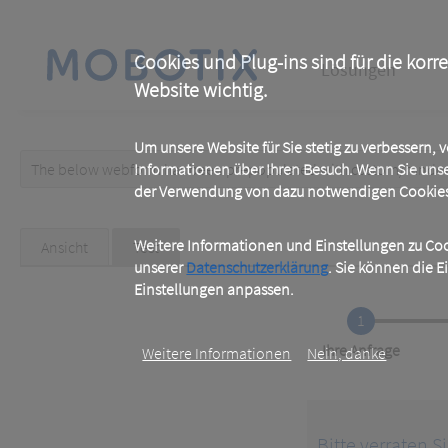
Skip
to
main
Main
content
Cookies und Plug-ins sind für die korr
Lösungen
Website wichtig.
navigation
Um unsere Website für Sie stetig zu verbessern,
The below webform has been prepopulated with custom/random 
Informationen über Ihren Besuch. Wenn Sie uns
Warning
der Verwendung von dazu notwendigen Cookies 
message
Primary
Weitere Informationen und Einstellungen zu Cook
Ansicht
Test
(active
tab)
unserer
Datenschutzerklärung
. Sie können die E
tabs
Einstellungen anpassen.
1
Current
Ihre Anfrage
Weitere Informationen
Nein, danke
Bitte verraten S