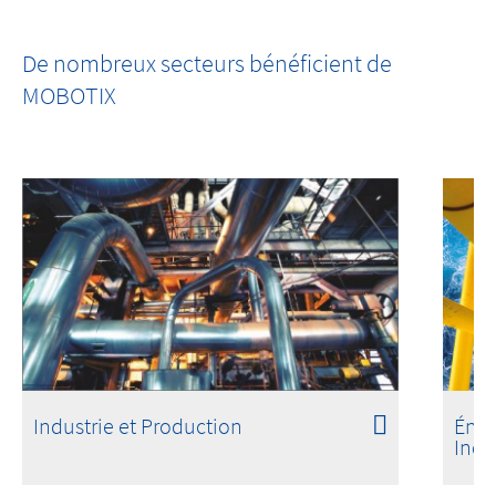
MOBOTIX c ONE
De nombreux secteurs bénéficient de
One Room. One Sensor. Done.
MOBOTIX
Industrie et Production
Éner
Indu