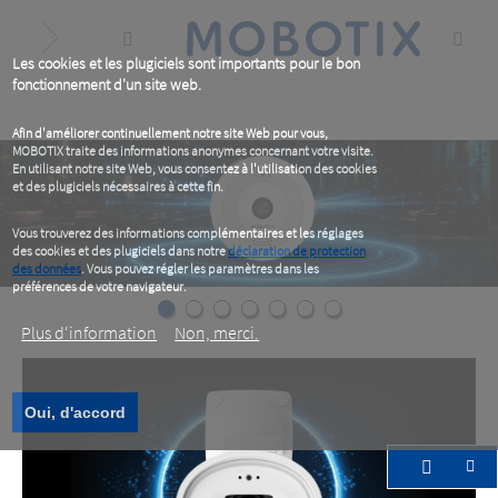
Skip
to
main
content
Les cookies et les plugiciels sont importants pour le bon
fonctionnement d'un site web.
Afin d'améliorer continuellement notre site Web pour vous,
MOBOTIX traite des informations anonymes concernant votre visite.
En utilisant notre site Web, vous consentez à l'utilisation des cookies
et des plugiciels nécessaires à cette fin.
Vous trouverez des informations complémentaires et les réglages
des cookies et des plugiciels dans notre
déclaration de protection
des données
. Vous pouvez régler les paramètres dans les
préférences de votre navigateur.
Plus d‘information
Non, merci.
Oui, d'accord