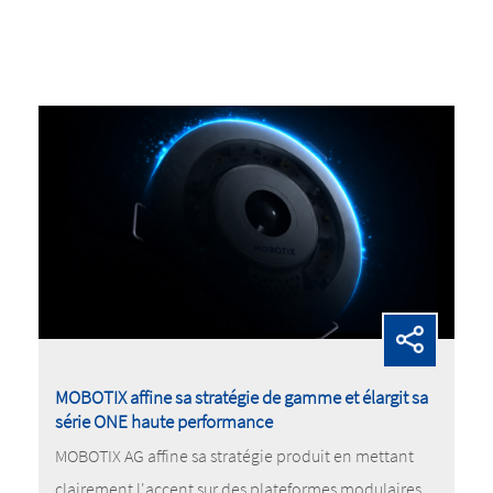
MOBOTIX affine sa stratégie de gamme et élargit sa
série ONE haute performance
MOBOTIX AG affine sa stratégie produit en mettant
clairement l'accent sur des plateformes modulaires