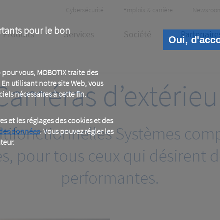
Header
Cybersécurité
Emplois & carrière
Newsroo
Meta
rtants pour le bon
Produits
Services
Société
Partenaire
Oui, d'acc
 pour vous, MOBOTIX traite des
Caméras d’extérieu
En utilisant notre site Web, vous
iels nécessaires à cette fin.
 et les réglages des cookies et des
ltifonctionnelles Systèmes comp
 des données
. Vous pouvez régler les
teur.
es, pour tous ceux qui désirent 
performantes.