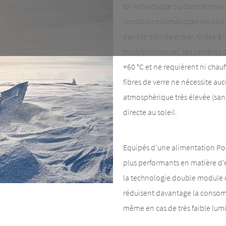
En Antarctique ou dans les mara
conditions climatiques les plus
dans le monde entier. Grâce à 
multifonctionnel, les caméras d
+60 °C et ne requièrent ni chauf
fibres de verre ne nécessite au
atmosphérique très élevée (san
directe au soleil.
Equipés d’une alimentation Po
plus performants en matière d’
la technologie double module ca
réduisent davantage la consomm
même en cas de très faible lum