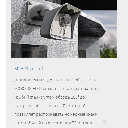
M26 Allround
Для камеры M26 доступны все объективы
MOBOTIX HD Premium — от объектива типа
«рыбий глаз» с углом обзора 180° до
супертелеобъектива на 7°, который
позволяет распознавать номерные знаки
автомобилей на расстоянии 70 метров.