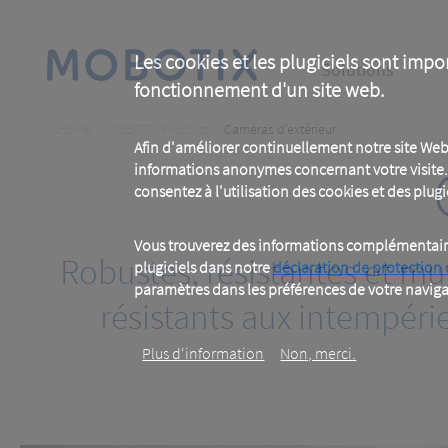
Skip
to
main
Main
content
Les cookies et les plugiciels sont impo
Solutions
fonctionnement d'un site web.
navigation
Breadcrumb
Home
MOBOTIX Produits
Caméras d’extérieur
Afin d'améliorer continuellement notre site Web
informations anonymes concernant votre visite. 
consentez à l'utilisation des cookies et des plugic
Vous trouverez des informations complémentaires
Robustes, résistantes et mu
plugiciels dans notre
déclaration de protection
paramètres dans les préférences de votre naviga
résistants aux intempéri
Plus d‘information
Non, merci.