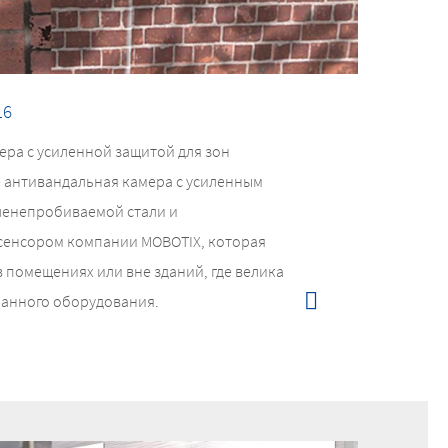
16
ра с усиленной защитой для зон
 антивандальная камера с усиленным
ленепробиваемой стали и
сенсором компании MOBOTIX, которая
 помещениях или вне зданий, где велика
ранного оборудования.