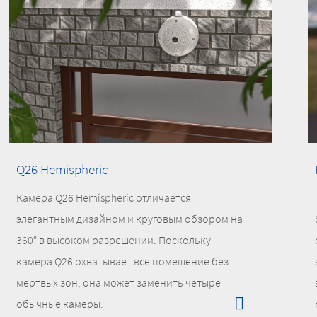
Q26 Hemispheric
Камера Q26 Hemispheric отличается
элегантным дизайном и круговым обзором на
360° в высоком разрешении. Поскольку
камера Q26 охватывает все помещение без
мертвых зон, она может заменить четыре
обычные камеры.