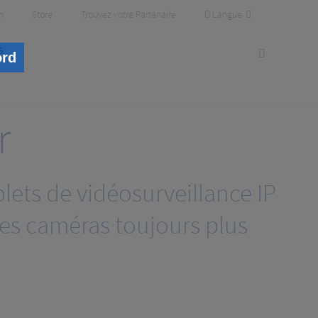
Langue
m
Store
Trouvez votre Partenaire
s
ord
r
lets de vidéosurveillance IP
des caméras toujours plus