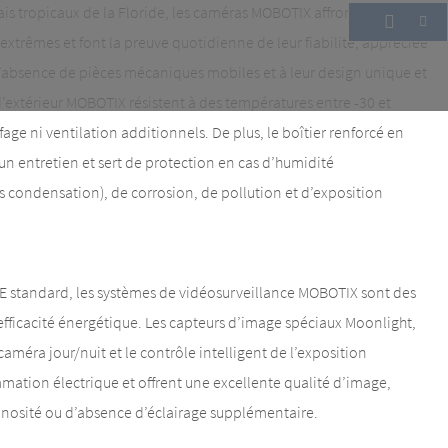
is tropicaux de la Floride, les caméras MOBOTIX affrontent les
 extrêmes et font la preuve quotidienne de leur fiabilité, appréciée
l’absence de pièces mécaniques mobiles et à leur design unique et
’extérieur MOBOTIX résistent à des températures entre -30 et
fage ni ventilation additionnels. De plus, le boîtier renforcé en
cun entretien et sert de protection en cas d’humidité
s condensation), de corrosion, de pollution et d’exposition
E standard, les systèmes de vidéosurveillance MOBOTIX sont des
efficacité énergétique. Les capteurs d’image spéciaux Moonlight,
méra jour/nuit et le contrôle intelligent de l’exposition
ation électrique et offrent une excellente qualité d’image,
inosité ou d’absence d’éclairage supplémentaire.