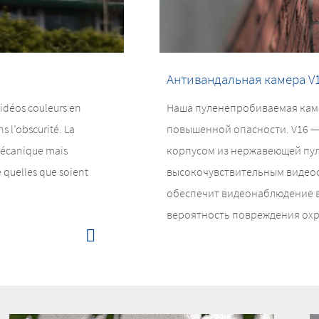
Антивандальная камера V
vidéos couleurs en
Наша пуленепробиваемая каме
s l’obscurité. La
повышенной опасности. V16 —
 mécanique mais
корпусом из нержавеющей пу
 quelles que soient
высокочувствительным видео
обеспечит видеонаблюдение в
вероятность повреждения ох