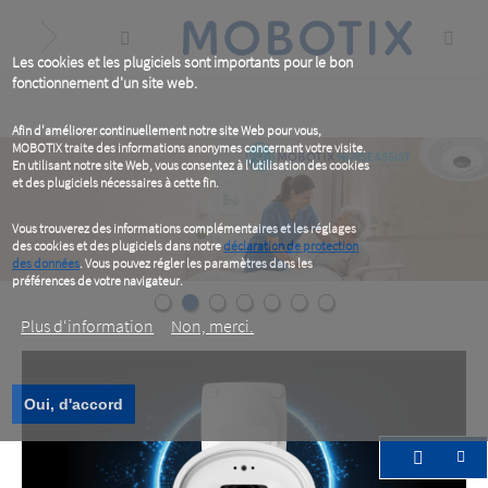
Skip
to
main
content
Les cookies et les plugiciels sont importants pour le bon
fonctionnement d'un site web.
Afin d'améliorer continuellement notre site Web pour vous,
MOBOTIX traite des informations anonymes concernant votre visite.
En utilisant notre site Web, vous consentez à l'utilisation des cookies
et des plugiciels nécessaires à cette fin.
Vous trouverez des informations complémentaires et les réglages
des cookies et des plugiciels dans notre
déclaration de protection
des données
. Vous pouvez régler les paramètres dans les
préférences de votre navigateur.
Plus d‘information
Non, merci.
Oui, d'accord