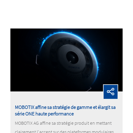
MOBOTIX affine sa stratégie de gamme et élargit sa
série ONE haute performance
MOBOTIX AG affine sa stratégie produit en mettant
clairement l'accent sur des plateformes modulaires