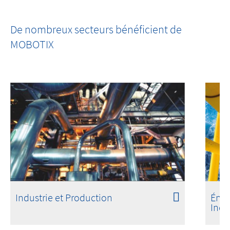
MOBOTIX c ONE Nurse Assist
De nombreux secteurs bénéficient de
One Room. One Sensor. Full Care.
MOBOTIX
Industrie et Production
Éner
Indu