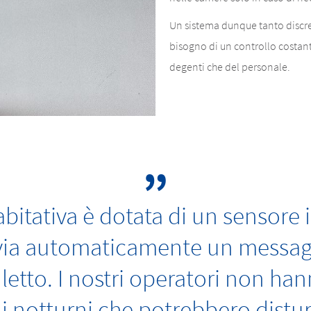
Un sistema dunque tanto discre
bisogno di un controllo costa
degenti che del personale.
bitativa è dotata di un sensore i
nvia automaticamente un messa
l letto. I nostri operatori non ha
li notturni che potrebbero distur