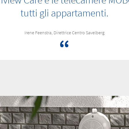
nview Care e le telecamere MOBOT
tutti gli appartamenti.
Irene Feenstra, Direttrice Centro Savelberg