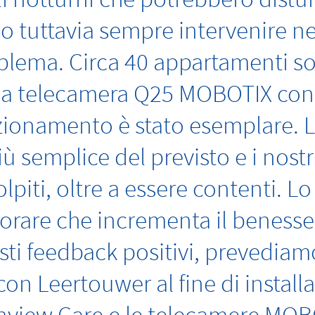
o tuttavia sempre intervenire nel 
blema. Circa 40 appartamenti s
una telecamera Q25 MOBOTIX co
nzionamento è stato esemplare. L
iù semplice del previsto e i nostr
lpiti, oltre a essere contenti. 
rare che incrementa il benessere
sti feedback positivi, prevediam
on Leertouwer al fine di installa