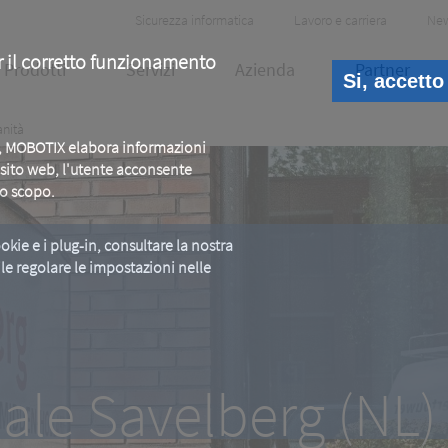
Header
Sicurezza informatica
Lavoro e carriera
Ne
Meta
r il corretto funzionamento
Prodotti
Servizi
Azienda
Partner
Si, accetto
anità
b, MOBOTIX elabora informazioni
o sito web, l'utente acconsente
to scopo.
okie e i plug-in, consultare la nostra
ile regolare le impostazioni nelle
iale Savelberg (NL
un aiuto per l'autoassistenza
iale Savelberg (NL)