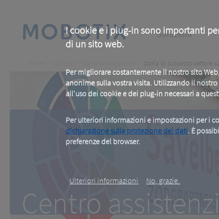
Skip
to
main
Main
content
I cookie e i plug-in sono importanti pe
Soluzioni
di un sito web.
navigation
Breadcrumb
Home
Soluzioni
Gesundheitswesen
Storia di successo settore s
Per migliorare costantemente il nostro sito We
anonime sulla vostra visita. Utilizzando il nostr
all'uso dei cookie e dei plug-in necessari a ques
Per ulteriori informazioni e impostazioni per i co
dichiarazione sulla protezione dei dati
. È possib
Centro assistenz
preferenze del browser.
.
Ulteriori informazioni
No, grazie.
Discreto e affidabile: 
Centro assistenz