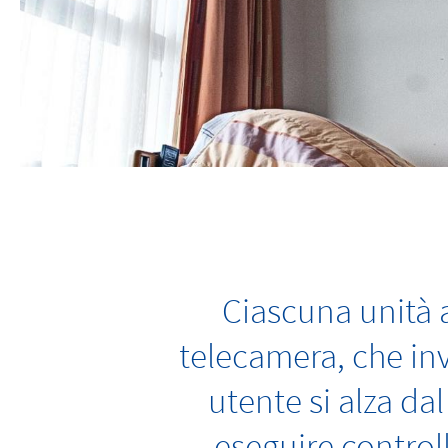
Ciascuna unità a
telecamera, che i
utente si alza da
eseguire control