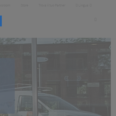
Lingua
wsroom
Store
Trova il tuo Partner
)