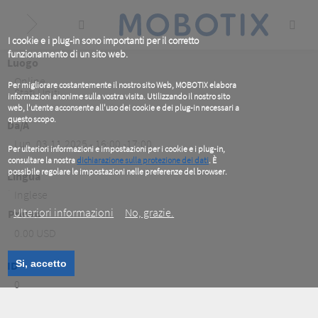
Skip
to
main
content
I cookie e i plug-in sono importanti per il corretto
funzionamento di un sito web.
Luogo
Online
,
Per migliorare costantemente il nostro sito Web, MOBOTIX elabora
Stati Uniti
informazioni anonime sulla vostra visita. Utilizzando il nostro sito
web, l'utente acconsente all'uso dei cookie e dei plug-in necessari a
questo scopo.
Da/A
Lun, 03.11.2025 - 16:00 -17:00
Per ulteriori informazioni e impostazioni per i cookie e i plug-in,
consultare la nostra
dichiarazione sulla protezione dei dati
. È
possibile regolare le impostazioni nelle preferenze del browser.
Lingua
.
Inglese
Ulteriori informazioni
No, grazie.
Prezzo
0.00 USD
Si, accetto
ID
0