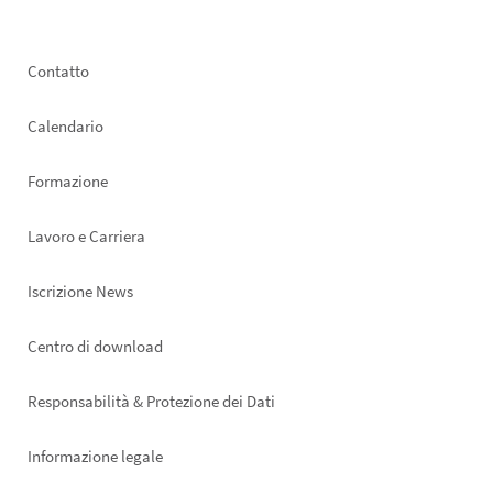
Footer
Contatto
left
Calendario
Formazione
Lavoro e Carriera
Iscrizione News
Footer
Centro di download
right
Responsabilità & Protezione dei Dati
Informazione legale