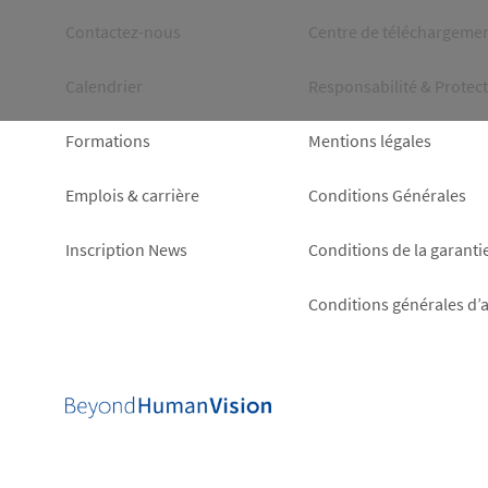
Footer
Footer
Contactez-nous
Centre de téléchargeme
left
right
Calendrier
Responsabilité & Protec
Formations
Mentions légales
Emplois & carrière
Conditions Générales
Inscription News
Conditions de la garanti
Conditions générales d’