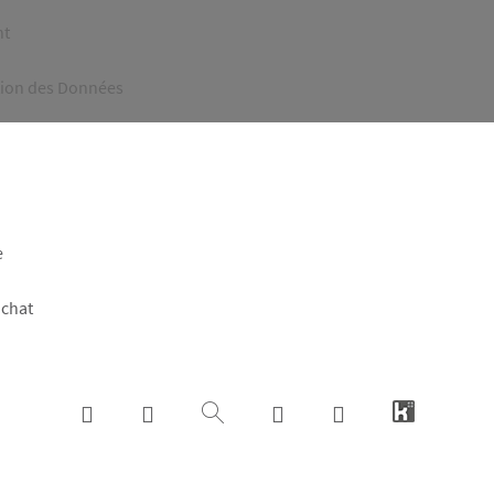
nt
tion des Données
e
achat