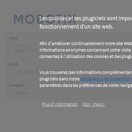
Skip
to
main
Main
content
Les cookies et les plugiciels sont impo
Solutions
fonctionnement d'un site web.
navigation
Lieu
Afin d'améliorer continuellement notre site Web
Online
,
informations anonymes concernant votre visite. 
États-Unis
consentez à l'utilisation des cookies et des plugic
De/A
Lun, 03.11.2025 - 16:00 -17:00
Vous trouverez des informations complémentaires
plugiciels dans notre
déclaration de protection
Langue
paramètres dans les préférences de votre naviga
Anglais
Plus d‘information
Non, merci.