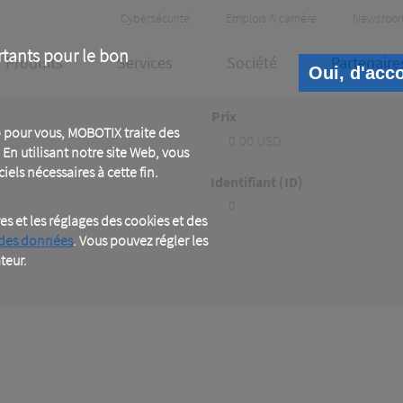
Header
Cybersécurité
Emplois & carrière
Newsroo
Meta
rtants pour le bon
Produits
Services
Société
Partenaire
Oui, d'acc
Prix
 pour vous, MOBOTIX traite des
0.00 USD
En utilisant notre site Web, vous
iels nécessaires à cette fin.
Identifiant (ID)
0
 et les réglages des cookies et des
 des données
. Vous pouvez régler les
teur.