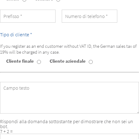
di
numero
di
telefono
Tipo di cliente *
If you register as an end customer without VAT ID, the German sales tax of
19% will be charged in any case.
Cliente finale
Cliente aziendale
Tipo
di
cliente
Campo
testo
Rispondi alla domanda sottostante per dimostrare che non sei un
bot.
7 + 2 =