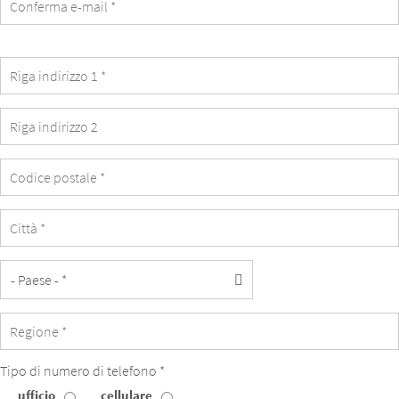
identical
with
the
student's
email.
Tipo di numero di telefono *
ufficio
cellulare
Tipo