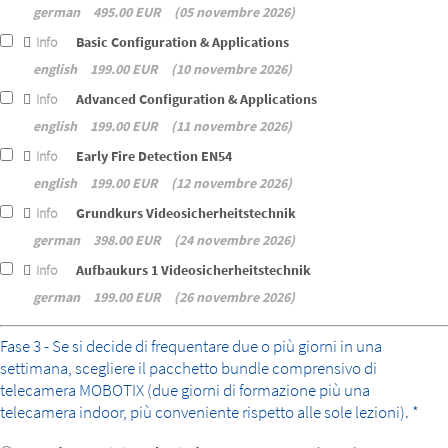
german
495.00 EUR
05 novembre 2026
Info
Basic Configuration & Applications
english
199.00 EUR
10 novembre 2026
Info
Advanced Configuration & Applications
english
199.00 EUR
11 novembre 2026
Info
Early Fire Detection EN54
english
199.00 EUR
12 novembre 2026
Info
Grundkurs Videosicherheitstechnik
german
398.00 EUR
24 novembre 2026
Info
Aufbaukurs 1 Videosicherheitstechnik
german
199.00 EUR
26 novembre 2026
bundle
Fase 3 - Se si decide di frequentare due o più giorni in una
settimana, scegliere il pacchetto bundle comprensivo di
telecamera MOBOTIX (due giorni di formazione più una
telecamera indoor, più conveniente rispetto alle sole lezioni). *