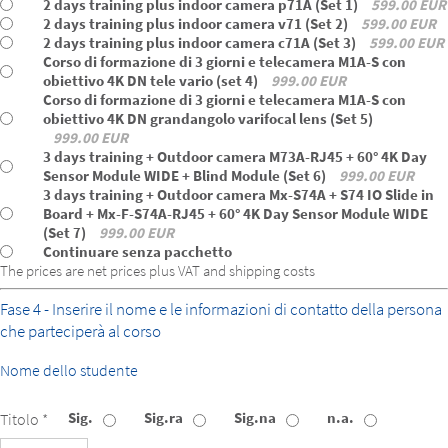
2 days training plus indoor camera p71A (Set 1)
599.00 EUR
2 days training plus indoor camera v71 (Set 2)
599.00 EUR
2 days training plus indoor camera c71A (Set 3)
599.00 EUR
Corso di formazione di 3 giorni e telecamera M1A-S con
obiettivo 4K DN tele vario (set 4)
999.00 EUR
Corso di formazione di 3 giorni e telecamera M1A-S con
obiettivo 4K DN grandangolo varifocal lens (Set 5)
999.00 EUR
3 days training + Outdoor camera M73A-RJ45 + 60° 4K Day
Sensor Module WIDE + Blind Module (Set 6)
999.00 EUR
3 days training + Outdoor camera Mx-S74A + S74 IO Slide in
Board + Mx-F-S74A-RJ45 + 60° 4K Day Sensor Module WIDE
(Set 7)
999.00 EUR
Continuare senza pacchetto
The prices are net prices plus VAT and shipping costs
Fase 4 - Inserire il nome e le informazioni di contatto della persona
che parteciperà al corso
Nome dello studente
Sig.
Sig.ra
Sig.na
n.a.
Titolo *
Titolo