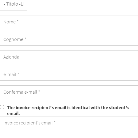
Azienda
The invoice recipient's email is identical with the student's
The
email.
invoice
recipient's
email
is