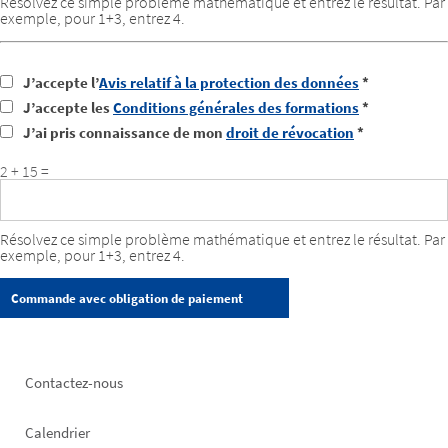
Résolvez ce simple problème mathématique et entrez le résultat. Par
exemple, pour 1+3, entrez 4.
J’accepte l’
Avis relatif à la protection des données
*
J’accepte les
Conditions générales des formations
*
J’ai pris connaissance de mon
droit de révocation
*
2 + 15 =
Résolvez ce simple problème mathématique et entrez le résultat. Par
exemple, pour 1+3, entrez 4.
Footer
Contactez-nous
left
Calendrier