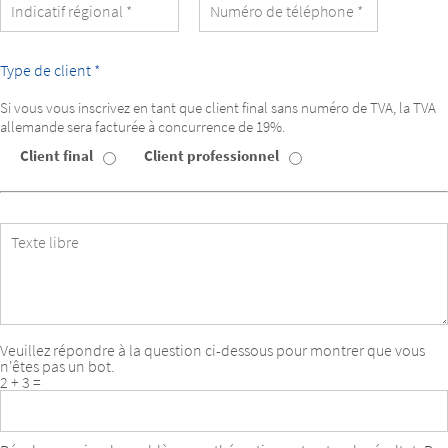
de
l’apprenant
Type de client *
Si vous vous inscrivez en tant que client final sans numéro de TVA, la TVA
allemande sera facturée à concurrence de 19%.
Client final
Client professionnel
Type
de
client
Texte
libre
Veuillez répondre à la question ci-dessous pour montrer que vous
n'êtes pas un bot.
2 + 3 =