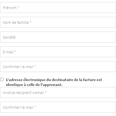
Société
L'adresse électronique du destinataire de la facture est
L'adresse
identique à celle de l’apprenant.
électronique
du
destinataire
de
la
facture