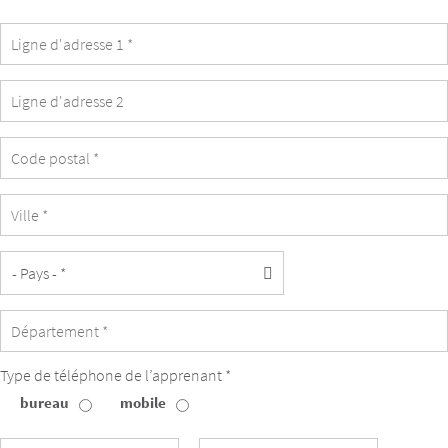
est
identique
à
celle
de
l’apprenant.
Type de téléphone de l’apprenant *
bureau
mobile
Type
de
téléphone