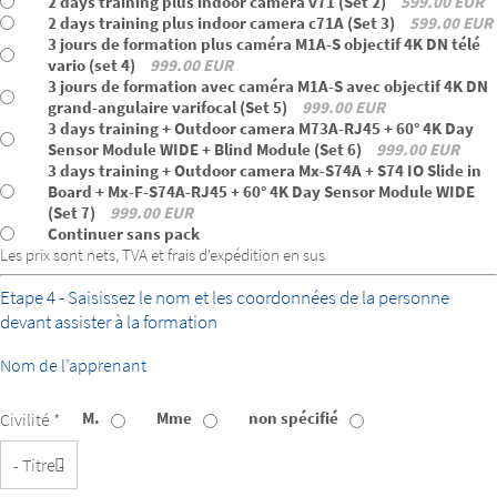
2 days training plus indoor camera v71 (Set 2)
599.00 EUR
2 days training plus indoor camera c71A (Set 3)
599.00 EUR
3 jours de formation plus caméra M1A-S objectif 4K DN télé
vario (set 4)
999.00 EUR
3 jours de formation avec caméra M1A-S avec objectif 4K DN
grand-angulaire varifocal (Set 5)
999.00 EUR
3 days training + Outdoor camera M73A-RJ45 + 60° 4K Day
Sensor Module WIDE + Blind Module (Set 6)
999.00 EUR
3 days training + Outdoor camera Mx-S74A + S74 IO Slide in
Board + Mx-F-S74A-RJ45 + 60° 4K Day Sensor Module WIDE
(Set 7)
999.00 EUR
Continuer sans pack
Les prix sont nets, TVA et frais d'expédition en sus
Etape 4 - Saisissez le nom et les coordonnées de la personne
devant assister à la formation
Nom de l’apprenant
M.
Mme
non spécifié
Civilité *
Titre