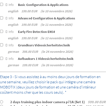
Info
Basic Configuration & Applications
english
199.00 EUR
le 10 novembre 2026
Info
Advanced Configuration & Applications
english
199.00 EUR
le 11 novembre 2026
Info
Early Fire Detection EN54
english
199.00 EUR
le 12 novembre 2026
Info
Grundkurs Videosicherheitstechnik
german
398.00 EUR
le 24 novembre 2026
Info
Aufbaukurs 1 Videosicherheitstechnik
german
199.00 EUR
le 26 novembre 2026
bundle
Etape 3 - Si vous assistez à au moins deux jours de formation en
une semaine, veuillez choisir le pack qui intègre une caméra
MOBOTIX (deux jours de formation et une caméra d’intérieur
coûtent moins cher que les cours seuls). *
2 days training plus indoor camera p71A (Set 1)
599.00 EUR