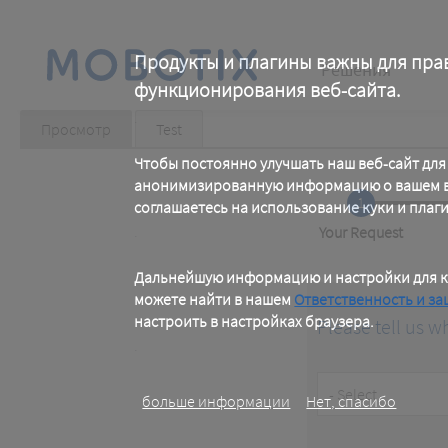
Skip
to
main
Main
content
Продукты и плагины важны для пра
Решения
функционирования веб-сайта.
navigation
.
Primary
Просмотр
(active
Test
tab)
Чтобы постоянно улучшать наш веб-сайт для
tabs
анонимизированную информацию о вашем ви
1
соглашаетесь на использование куки и плаг
.
Current
Your Request
Дальнейшую информацию и настройки для к
можете найти в нашем
Ответственность и за
настроить в настройках браузера.
Please tell us w
.
Customer
больше информации
Нет, спасибо
Type