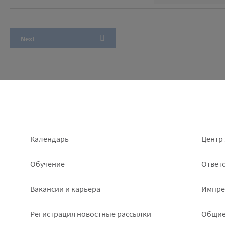
Footer
Foo
Календарь
Центр 
left
rig
Обучение
Ответс
Вакансии и карьера
Импре
Pегистрация новостные рассылки
Общие