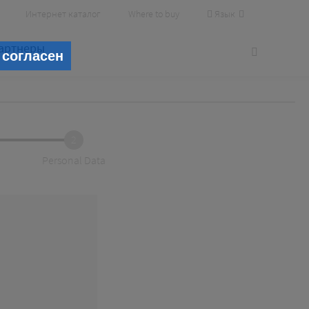
Язык
Интернет каталог
Where to buy
артнеры
 согласен
2
Personal Data