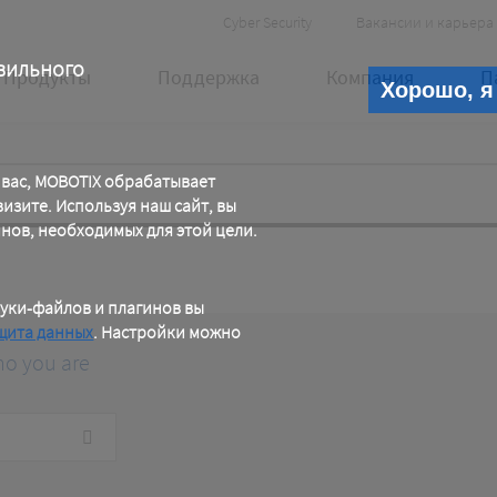
Header
Cyber Security
Вакансии и карьера
Meta
вильного
Продукты
Поддержка
Компания
П
Хорошо, я
 вас, MOBOTIX обрабатывает
зите. Используя наш сайт, вы
инов, необходимых для этой цели.
уки-файлов и плагинов вы
щита данных
. Настройки можно
ho you are