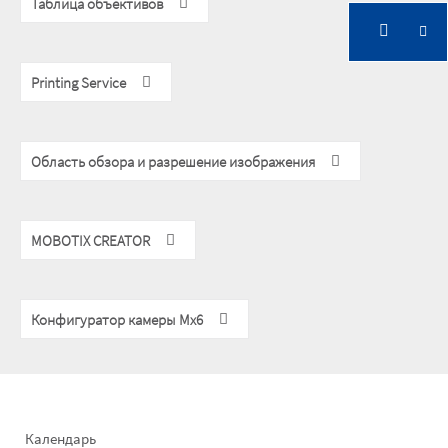
Таблица объективов
Printing Service
Область обзора и разрешение изображения
MOBOTIX CREATOR
Конфигуратор камеры Mx6
Footer
Календарь