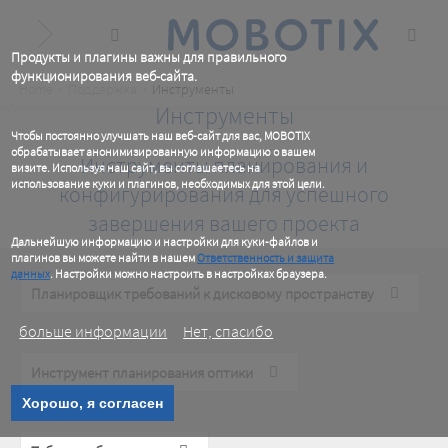
Skip
to
main
content
Продукты и плагины важны для правильного
функционирования веб-сайта.
Breadcrumb
Home
Поддержка
Инструменты
.
Инструменты
Чтобы постоянно улучшать наш веб-сайт для вас, MOBOTIX
обрабатывает анонимизированную информацию о вашем
Инструменты планирования и
визите. Используя наш сайт, вы соглашаетесь на
использование куки и плагинов, необходимых для этой цели.
конфигурирования для успешного
.
завершения вашего проекта
Дальнейшую информацию и настройки для куки-файлов и
плагинов вы можете найти в нашем
Ответственность и защита
данных
. Настройки можно настроить в настройках браузера.
Планировщик требований к дисковому пространству
.
больше информации
Нет, спасибо
Инструмент планирования оптики
Хорошо, я согласен