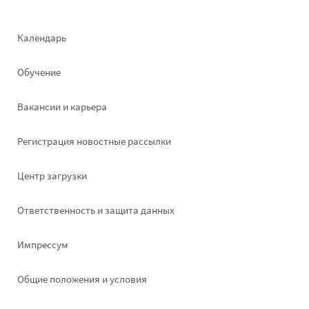
Footer
Календарь
left
Обучение
Вакансии и карьера
Pегистрация новостные рассылки
Footer
Центр загрузки
right
Ответственность и защита данных
Импрессум
Общие положения и условия