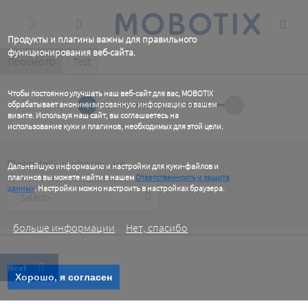
Skip
to
main
content
Продукты и плагины важны для правильного
функционирования веб-сайта.
Primary
Просмотр
(active
Test
.
tab)
tabs
Чтобы постоянно улучшать наш веб-сайт для вас, MOBOTIX
1
2
обрабатывает анонимизированную информацию о вашем
визите. Используя наш сайт, вы соглашаетесь на
использование куки и плагинов, необходимых для этой цели.
.
Please tell us who you are
Дальнейшую информацию и настройки для куки-файлов и
плагинов вы можете найти в нашем
Ответственность и защита
Customer
данных
. Настройки можно настроить в настройках браузера.
Type
.
больше информации
Нет, спасибо
Хорошо, я согласен