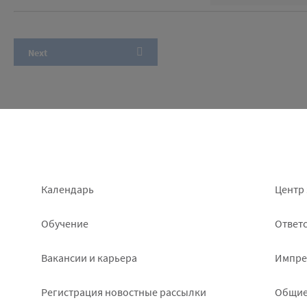
Footer
Foo
Календарь
Центр 
left
rig
Обучение
Ответс
Вакансии и карьера
Импре
Pегистрация новостные рассылки
Общие