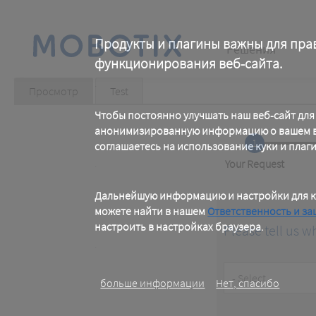
Skip
to
main
Main
content
Продукты и плагины важны для пра
Решения
функционирования веб-сайта.
navigation
.
Primary
Просмотр
(active
Test
tab)
Чтобы постоянно улучшать наш веб-сайт для
tabs
анонимизированную информацию о вашем ви
1
соглашаетесь на использование куки и плаг
.
Current
Your Request
Дальнейшую информацию и настройки для к
можете найти в нашем
Ответственность и за
настроить в настройках браузера.
Please tell us w
.
Customer
больше информации
Нет, спасибо
Type