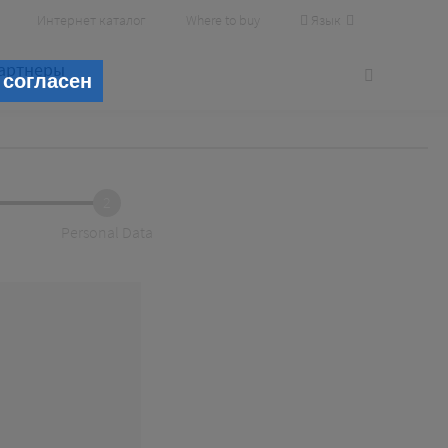
Язык
Интернет каталог
Where to buy
артнеры
 согласен
2
Personal Data