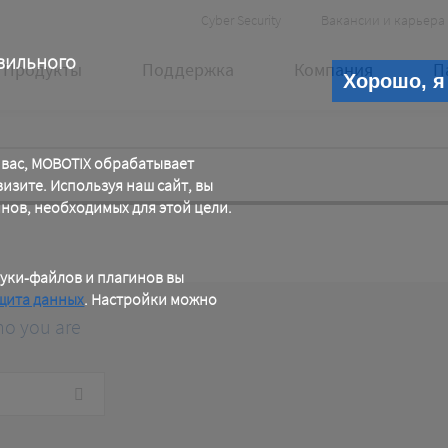
Header
Cyber Security
Вакансии и карьера
Meta
вильного
Продукты
Поддержка
Компания
П
Хорошо, я
 вас, MOBOTIX обрабатывает
зите. Используя наш сайт, вы
инов, необходимых для этой цели.
уки-файлов и плагинов вы
щита данных
. Настройки можно
ho you are