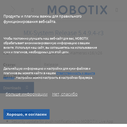
Skip
to
main
content
Продукты и плагины важны для правильного
функционирования веб-сайта.
.
MX-System Release 5.4.9.4-r3
Чтобы постоянно улучшать наш веб-сайт для вас, MOBOTIX
обрабатывает анонимизированную информацию о вашем
визите. Используя наш сайт, вы соглашаетесь на использование
куки и плагинов, необходимых для этой цели.
MOBOTIX Mx6-Kameras x16/x26
ПО
.
Release
Статус
Дальнейшую информацию и настройки для куки-файлов и
плагинов вы можете найти в нашем
Ответственность и защита
17 июня 2024
Дата Публикации
данных
. Настройки можно настроить в настройках браузера.
.
Downloads
больше информации
Нет, спасибо
Improvements
Хорошо, я согласен
Security update for push notifications to MOBOTIX Live App