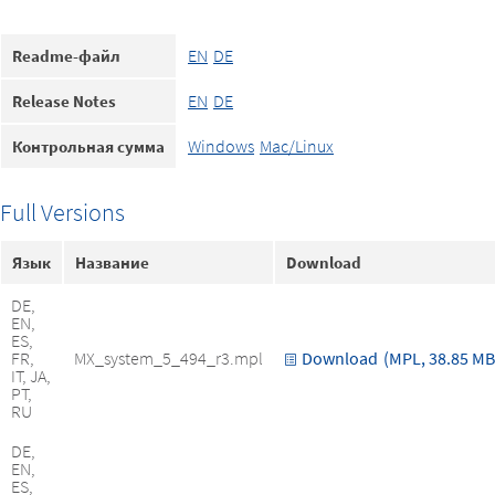
EN
DE
Readme-файл
EN
DE
Release Notes
Windows
Mac/Linux
Контрольная сумма
Full Versions
Язык
Название
Download
DE,
EN,
ES,
FR,
MX_system_5_494_r3.mpl
Download
(MPL, 38.85 MB
IT, JA,
PT,
RU
DE,
EN,
ES,