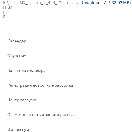
FR,
MX_system_5_494_r3.zip
Download
(ZIP, 38.92 MB)
IT, JA,
PT,
RU
Footer
Календарь
left
Обучение
Вакансии и карьера
Pегистрация новостные рассылки
Footer
Центр загрузки
right
Ответственность и защита данных
Импрессум