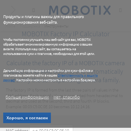
Skip
to
main
content
Продукты и плагины важны для правильного
функционирования веб-сайта.
Breadcrumb
Home
Поддержка
Инструменты
.
MOBOTIX Factory IP Calculator
Чтобы постоянно улучшать наш веб-сайт для вас, MOBOTIX
обрабатывает анонимизированную информацию о вашем
визите. Используя наш сайт, вы соглашаетесь на
использование куки и плагинов, необходимых для этой цели.
.
Calculate the factory IP of a MOBOTIX camera
based on its MAC address and automatically
Дальнейшую информацию и настройки для куки-файлов и
плагинов вы можете найти в нашем
Ответственность и защита
identify the corresponding camera family.
данных
. Настройки можно настроить в настройках браузера.
.
The factory IP is formed from the last three pairs of values in the
MAC address. Each pair of values is converted from hexadecimal to
больше информации
Нет, спасибо
decimal and used as the second, third and fourth IP blocks.
Example: 00:03:C5:0C:0E:10 becomes 10.12.14.16.
IP Calculator
Хорошо, я согласен
MAC address