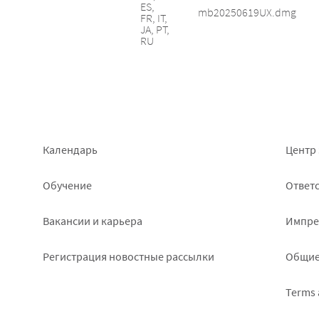
ES,
mb20250619UX.dmg
FR, IT,
JA, PT,
RU
Footer
Foo
Календарь
Центр 
left
rig
Обучение
Ответс
Вакансии и карьера
Импре
Pегистрация новостные рассылки
Общие
Terms 