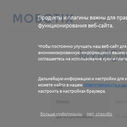
Skip
to
main
Main
content
Продукты и плагины важны для пра
Решения
функционирования веб-сайта.
navigation
.
Чтобы постоянно улучшать наш веб-сайт для
MxMOV
анонимизированную информацию о вашем ви
соглашаетесь на использование куки и плаг
.
Дальнейшую информацию и настройки для к
можете найти в нашем
Ответственность и за
ПО
MOBOT
настроить в настройках браузера.
.
Статус
Relea
больше информации
Нет, спасибо
Дата Публикации
27 ию