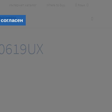
Язык
Интернет каталог
Where to buy
артнеры
 согласен
0619UX