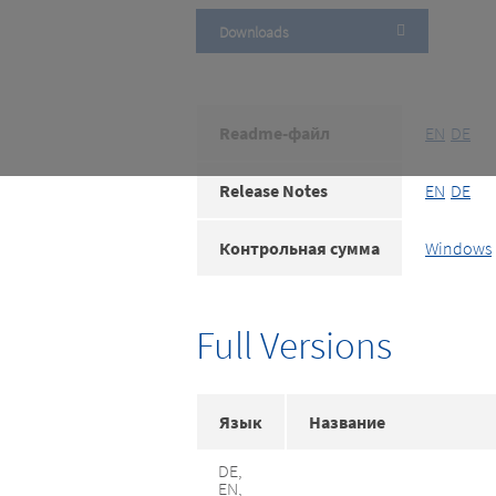
Downloads
Readme-файл
EN
DE
Release Notes
EN
DE
Контрольная сумма
Windows
Full Versions
Язык
Название
DE,
EN,