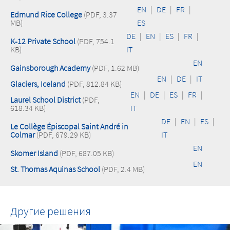
EN
|
DE
|
FR
|
Edmund Rice College
(PDF, 3.37
MB)
ES
DE
|
EN
|
ES
|
FR
|
K-12 Private School
(PDF, 754.1
KB)
IT
EN
Gainsborough Academy
(PDF, 1.62 MB)
EN
|
DE
|
IT
Glaciers, Iceland
(PDF, 812.84 KB)
EN
|
DE
|
ES
|
FR
|
Laurel School District
(PDF,
618.34 KB)
IT
DE
|
EN
|
ES
|
Le Collège Épiscopal Saint André in
Colmar
(PDF, 679.29 KB)
IT
EN
Skomer Island
(PDF, 687.05 KB)
EN
St. Thomas Aquinas School
(PDF, 2.4 MB)
Другие решения