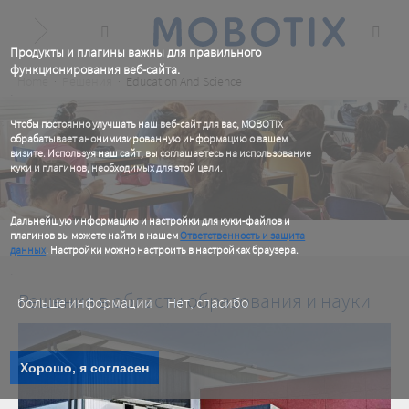
Skip
to
main
content
Продукты и плагины важны для правильного
функционирования веб-сайта.
Breadcrumb
Home
Решения
Education And Science
.
Чтобы постоянно улучшать наш веб-сайт для вас, MOBOTIX
обрабатывает анонимизированную информацию о вашем
визите. Используя наш сайт, вы соглашаетесь на использование
куки и плагинов, необходимых для этой цели.
.
Дальнейшую информацию и настройки для куки-файлов и
плагинов вы можете найти в нашем
Ответственность и защита
данных
. Настройки можно настроить в настройках браузера.
.
Решения в области образования и науки
больше информации
Нет, спасибо
Решения
Образование и наука
Хорошо, я согласен
Решения