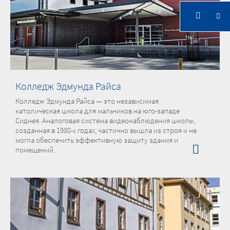
Образование и наука
Колледж Эдмунда Райса
Колледж Эдмунда Райса — это независимая
католическая школа для мальчиков на юго-западе
Сиднея. Аналоговая система видеонаблюдения школы,
созданная в 1980-х годах, частично вышла из строя и не
могла обеспечить эффективную защиту здания и
помещений.