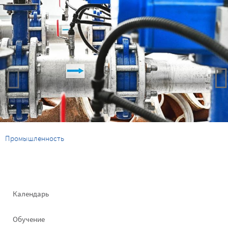
Промышленность
Footer
Календарь
left
Обучение