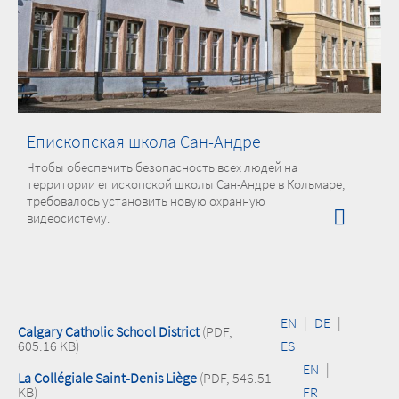
Епископская школа Сан-Андре
Чтобы обеспечить безопасность всех людей на
территории епископской школы Сан-Андре в Кольмаре,
требовалось установить новую охранную
видеосистему.
EN
|
DE
|
Calgary Catholic School District
(PDF,
605.16 KB)
ES
EN
|
La Collégiale Saint-Denis Liège
(PDF, 546.51
KB)
FR