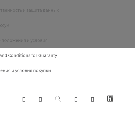
ht
твенность и защита данных
ссум
 положения и условия
and Conditions for Guaranty
ения и условия покупки