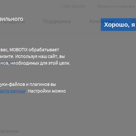
Header
Cyber Security
Вакансии и карьера
Meta
вильного
Продукты
Поддержка
Компания
П
Хорошо, я
 вас, MOBOTIX обрабатывает
зите. Используя наш сайт, вы
MOBOTIX
*
инов, необходимых для этой цели.
уки-файлов и плагинов вы
щита данных
. Настройки можно
ter
загрузки