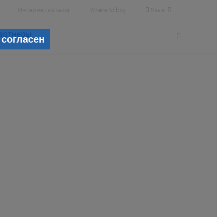
Язык
Интернет каталог
Where to buy
артнеры
 согласен