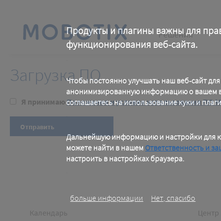
Skip
to
main
Main
content
Продукты и плагины важны для пра
Решения
функционирования веб-сайта.
navigation
.
Загрузка ПО
Чтобы постоянно улучшать наш веб-сайт для
анонимизированную информацию о вашем ви
Я принимаю
Положения и условия использования ПО 
соглашаетесь на использование куки и плаг
.
Дальнейшую информацию и настройки для к
можете найти в нашем
Ответственность и за
настроить в настройках браузера.
.
больше информации
Нет, спасибо
Footer
Foo
Календарь
Центр 