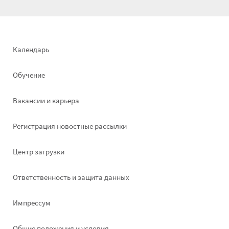
Footer
Календарь
left
Обучение
Вакансии и карьера
Pегистрация новостные рассылки
Footer
Центр загрузки
right
Ответственность и защита данных
Импрессум
Общие положения и условия