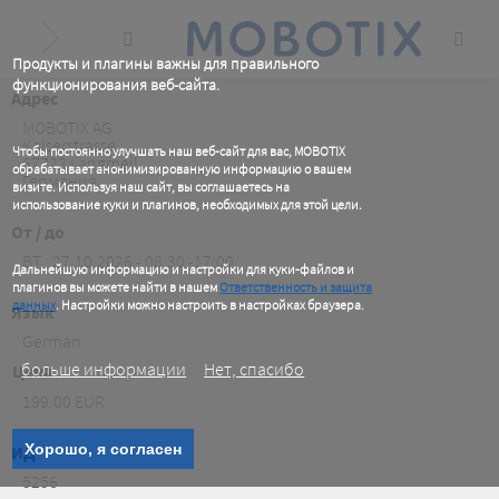
Skip
to
main
content
Продукты и плагины важны для правильного
функционирования веб-сайта.
Aдрес
.
MOBOTIX AG
Kaiserstrasse
Чтобы постоянно улучшать наш веб-сайт для вас, MOBOTIX
67722
Langmeil
обрабатывает анонимизированную информацию о вашем
Германия
визите. Используя наш сайт, вы соглашаетесь на
использование куки и плагинов, необходимых для этой цели.
.
От / до
BT , 27.10.2026 - 08:30 -17:00
Дальнейшую информацию и настройки для куки-файлов и
плагинов вы можете найти в нашем
Ответственность и защита
данных
. Настройки можно настроить в настройках браузера.
Язык
.
German
больше информации
Нет, спасибо
Цена
199.00 EUR
Хорошо, я согласен
ИД
5256