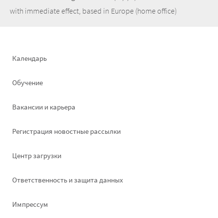
with immediate effect, based in Europe (home office)
Footer
Календарь
left
Обучение
Вакансии и карьера
Pегистрация новостные рассылки
Footer
Центр загрузки
right
Ответственность и защита данных
Импрессум