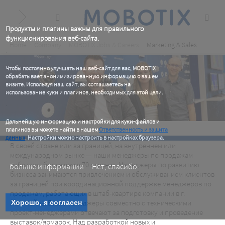
Skip
to
main
content
Продукты и плагины важны для правильного
функционирования веб-сайта.
Breadcrumb
Home
Company
MOBOTIX Jobs & Careers
Marketing & Sales
.
Чтобы постоянно улучшать наш веб-сайт для вас, MOBOTIX
обрабатывает анонимизированную информацию о вашем
визите. Используя наш сайт, вы соглашаетесь на
использование куки и плагинов, необходимых для этой цели.
.
Дальнейшую информацию и настройки для куки-файлов и
плагинов вы можете найти в нашем
Ответственность и защита
данных
. Настройки можно настроить в настройках браузера.
Marketing & Sales
В своей стране или за границей, на внутреннем или
.
международном рынке — наши менеджеры по продажам
работают более чем в 70 странах. Менеджеры по развитию
Marketing & Sales
больше информации
Нет, спасибо
бизнеса занимаются привлечением и обслуживанием клиентов
за границей при координационной поддержке менеджеров по
продажам, работающих в штаб-квартире компании в г.
Лангмайль. Event-менеджеры совместно с техническими
Хорошо, я согласен
проект-менеджерами отвечают за подготовку и проведение
выставок/ярмарок. Над разработкой новых и