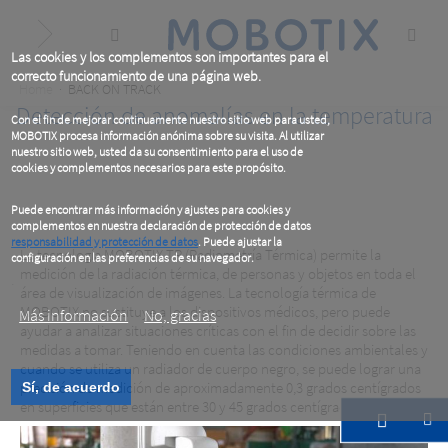
Skip
to
main
content
Las cookies y los complementos son importantes para el
correcto funcionamiento de una página web.
Breadcrumb
Home
BACK ON TRACK
Detección de anomalías en la temperatura
Con el fin de mejorar continuamente nuestro sitio web para usted,
MOBOTIX procesa información anónima sobre su visita. Al utilizar
nuestro sitio web, usted da su consentimiento para el uso de
cookies y complementos necesarios para este propósito.
Puede encontrar más información y ajustes para cookies y
complementos en nuestra declaración de protección de datos
responsabilidad y protección de datos
. Puede ajustar la
La tecnología MOBOTIX TR (Radiometría Térmica) permite la
configuración en las preferencias de su navegador.
medición de la radiación térmica, de personas y objetos en toda el
.
área de visualización de imágenes. La tecnología térmica de
MOBOTIX no sustituye a los dispositivos médicos, pero puede
Más información
No, gracias
ayudar a analizar situaciones críticas con el fin de decidir sobre las
medidas a tomar. Teniendo en cuenta las condiciones ambientales y
cuando se utiliza un radiador de cuerpo negro, se puede lograr una
precisión de medición de aproximadamente 0,3 grados centígrados
Sí, de acuerdo
en superficies que están entre 30 y 45 grados centígrados calientes.