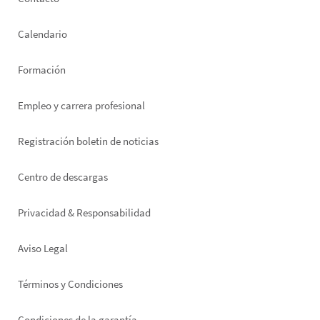
Footer
left
Calendario
Formación
Empleo y carrera profesional
Registración boletin de noticias
Footer
Centro de descargas
right
Privacidad & Responsabilidad
Aviso Legal
Términos y Condiciones
Condiciones de la garantía