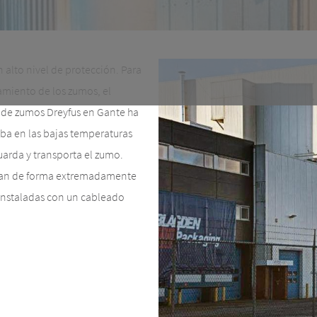
 alto nivel de protección. Para
amiento de los zumos, el
l de zumos Dreyfus en Gante ha
ba en las bajas temperaturas
uarda y transporta el zumo.
ajan de forma extremadamente
 instaladas con un cableado