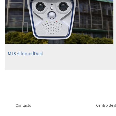
M16 AllroundDual
Footer
Foot
Contacto
Centro de 