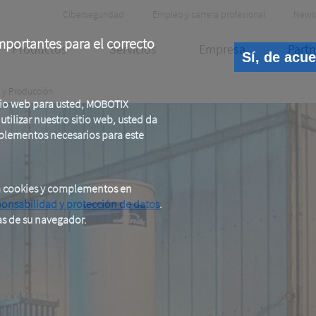
Header
Ciberseguridad
Empleo y carrera profesional
News
Meta
portantes para el correcto
Productos
Servicios
Empresa
Partn
Sí, de acu
a y Producción
tio web para usted, MOBOTIX
tilizar nuestro sitio web, usted da
plementos necesarios para este
a cookies y complementos en
ponsabilidad y protección de datos
.
as de su navegador.