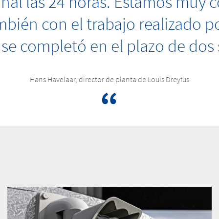
nal las 24 horas. Estamos muy c
mbién con el trabajo realizado p
 se completó en el plazo de dos
Hans Havelaar, director de planta de Louis Dreyfus