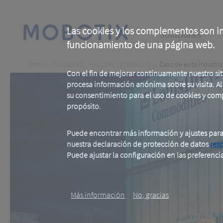
Skip
to
main
Main
content
Las cookies y los complementos son im
Soluciones
funcionamiento de una página web.
navigation
Breadcrumb
Home
Soluciones
Industria y Producción
Caso de éxito Industri
Con el fin de mejorar continuamente nuestro si
procesa información anónima sobre su visita. Al u
su consentimiento para el uso de cookies y com
propósito.
Puede encontrar más información y ajustes par
nuestra declaración de protección de datos
res
Puede ajustar la configuración en las preferenci
.
Más información
No, gracias