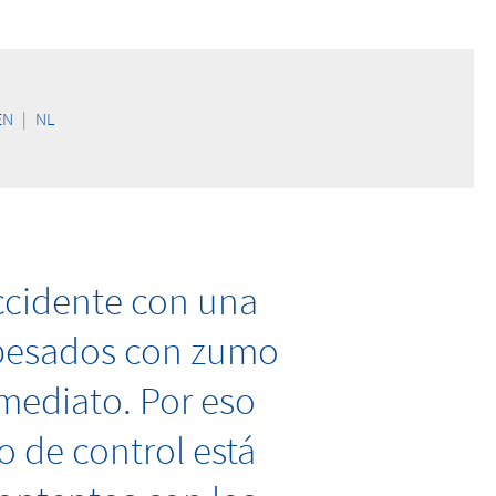
EN
|
NL
ccidente con una
s pesados con zumo
nmediato. Por eso
o de control está