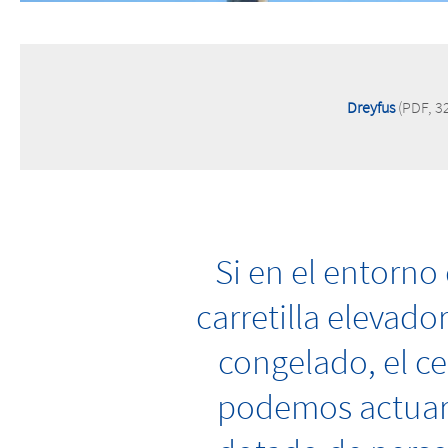
Dreyfus
(PDF, 3
Si en el entorn
carretilla elevado
congelado, el ce
podemos actuar c