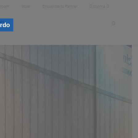
Idioma
room
Store
Encuentra tu Partner
er
erdo