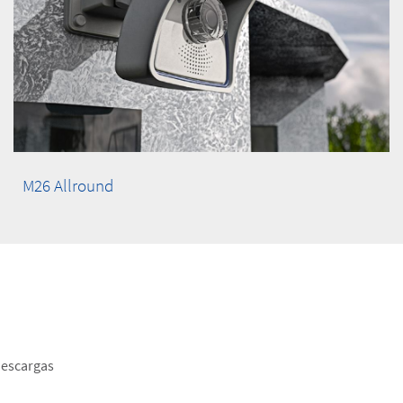
M26 Allround
er
descargas