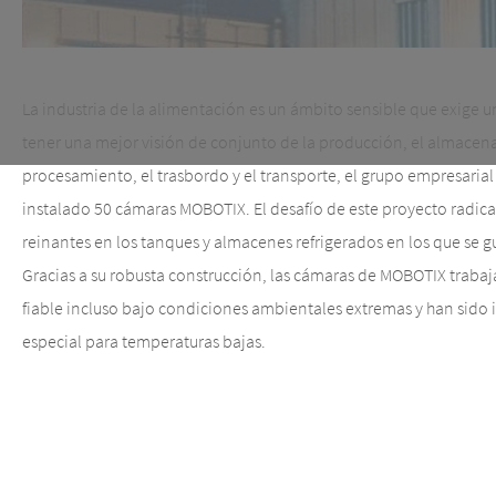
La industria de la alimentación es un ámbito sensible que exige un
tener una mejor visión de conjunto de la producción, el almacen
procesamiento, el trasbordo y el transporte, el grupo empresaria
instalado 50 cámaras MOBOTIX. El desafío de este proyecto radica
reinantes en los tanques y almacenes refrigerados en los que se g
Gracias a su robusta construcción, las cámaras de MOBOTIX trab
fiable incluso bajo condiciones ambientales extremas y han sido
especial para temperaturas bajas.