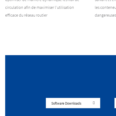
circulation afin de maximiser l'utilisation
les conteneu
efficace du réseau routier
dangereuses à
Software Downloads