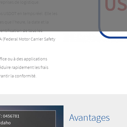
reprises de logistique.
s USDOT en temps réel. Elle les
 que l'heure, la date et la
identification de tous les
 (Federal Motor Carrier Safety
fice ou à des applications
éduire rapidement les frais
rantir la conformité.
Avantages