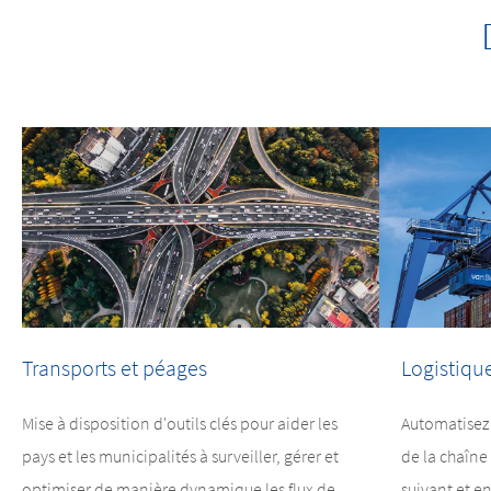
Transports et péages
Logistiqu
Mise à disposition d'outils clés pour aider les
Automatisez 
pays et les municipalités à surveiller, gérer et
de la chaîn
optimiser de manière dynamique les flux de
suivant et en