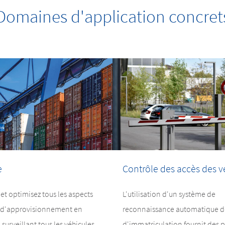
Domaines d'application concret
e
Contrôle des accès des v
et optimisez tous les aspects
L'utilisation d'un système de
e d'approvisionnement en
reconnaissance automatique d
 surveillant tous les véhicules,
d'immatriculation fournit des 