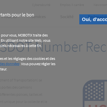
Header
Cybersécurité
Emplois & carrière
Newsroo
Meta
rtants pour le bon
Produits
Services
Société
Partenaire
Oui, d'acc
 pour vous, MOBOTIX traite des
USDOT Number Rec
En utilisant notre site Web, vous
iels nécessaires à cette fin.
 et les réglages des cookies et des
 des données
. Vous pouvez régler les
teur.
ment of Transportation) se
es portes des camions
ifférentes polices, tailles et
t unique pour la collecte et le