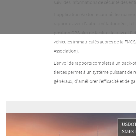
suivi des informations de sécurité des ent
L'application Vaxtor reconnaît les numéro
rapporte avec d'autres métadonnées, telles
position GPS afin de faciliter le suivi et l'
véhicules immatriculés auprès de la FMCSA
Association).
L'envoi de rapports complets à un back-of
tierces permet à un système puissant de r
généraux, d'améliorer l'efficacité et de ga