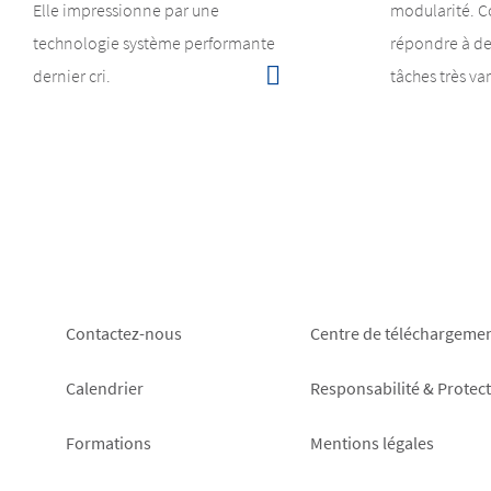
Elle impressionne par une
modularité. 
technologie système performante
répondre à de
dernier cri.
tâches très var
Footer
Footer
Contactez-nous
Centre de téléchargeme
left
right
Calendrier
Responsabilité & Protec
Formations
Mentions légales