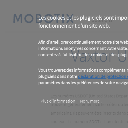
Skip
to
main
Main
content
Les cookies et les plugiciels sont impo
Solutions
fonctionnement d'un site web.
navigation
Afin d'améliorer continuellement notre site Web
Vaxtor 
informations anonymes concernant votre visite. 
consentez à l'utilisation des cookies et des plugic
Vous trouverez des informations complémentaires
plugiciels dans notre
déclaration de protection
paramètres dans les préférences de votre naviga
Les numéros USDOT (United States Depart
Plus d‘information
Non, merci.
trouvent généralement sur les côtés ou l
américains. Ils peuvent être inscrits dans d
couleurs. Le numéro SDOT est un identifian