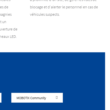
ces de
blocage et d'alerter le personnel en cas de
mpagnies
véhicules suspects.
t un
ouverture de
nneaux LED.
MOBOTIX Community