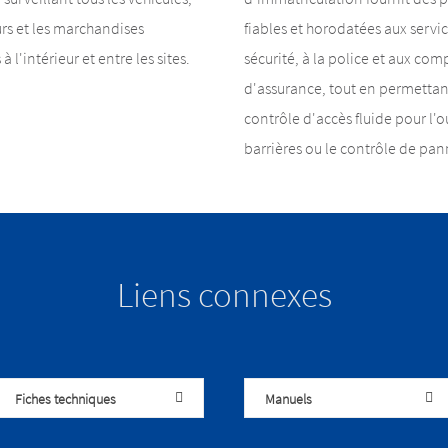
rs et les marchandises
fiables et horodatées aux servi
 l'intérieur et entre les sites.
sécurité, à la police et aux co
d'assurance, tout en permettan
contrôle d'accès fluide pour l'
barrières ou le contrôle de pa
Liens connexes
Fiches techniques
Manuels