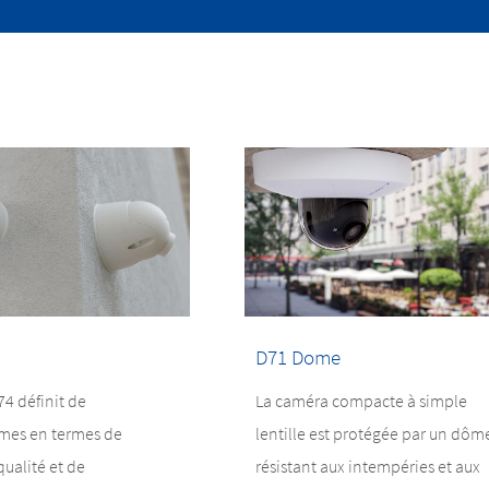
D71 Dome
4 définit de
La caméra compacte à simple
mes en termes de
lentille est protégée par un dôm
 qualité et de
résistant aux intempéries et aux