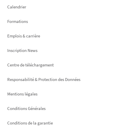
left
Calendrier
Formations
Emplois & carrière
Inscription News
Footer
Centre de téléchargement
right
Responsabilité & Protection des Données
Mentions légales
Conditions Générales
Conditions de la garantie