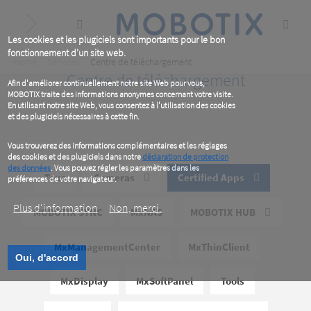
Skip
to
main
content
Les cookies et les plugiciels sont importants pour le bon
fonctionnement d'un site web.
Breadcrumb
Home
Services
Centre de téléchargement
Centre de téléchargement
Afin d'améliorer continuellement notre site Web pour vous,
MOBOTIX traite des informations anonymes concernant votre visite.
En utilisant notre site Web, vous consentez à l'utilisation des cookies
et des plugiciels nécessaires à cette fin.
Vous trouverez des informations complémentaires et les réglages
des cookies et des plugiciels dans notre
déclaration de protection
des données
. Vous pouvez régler les paramètres dans les
Tous
Cameras
Certified Apps
préférences de votre navigateur.
Plus d‘information
Non, merci.
MOBOTIX SYNC
MxNAS
MOBOTIX HUB
MxManagementCenter
MxThinClient
Oui, d'accord
MxDisplay
MxSoftPanel
Tools