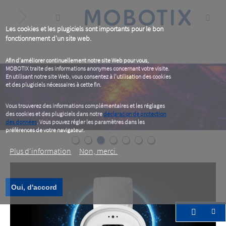
Skip
to
main
content
Les cookies et les plugiciels sont importants pour le bon
fonctionnement d'un site web.
Afin d'améliorer continuellement notre site Web pour vous,
MOBOTIX traite des informations anonymes concernant votre visite.
En utilisant notre site Web, vous consentez à l'utilisation des cookies
et des plugiciels nécessaires à cette fin.
Vous trouverez des informations complémentaires et les réglages
des cookies et des plugiciels dans notre
déclaration de protection
des données
. Vous pouvez régler les paramètres dans les
préférences de votre navigateur.
Plus d‘information
Non, merci.
Oui, d'accord