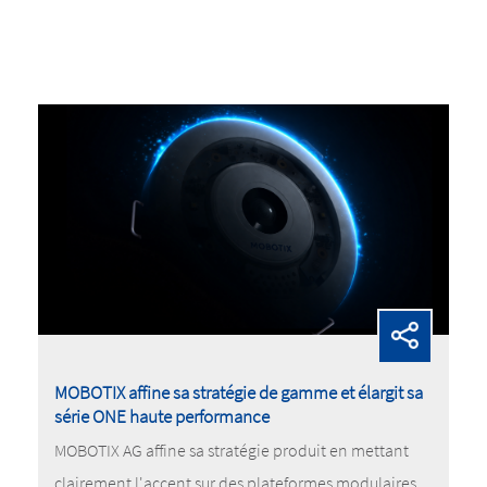
MOBOTIX affine sa stratégie de gamme et élargit sa
série ONE haute performance
MOBOTIX AG affine sa stratégie produit en mettant
clairement l'accent sur des plateformes modulaires