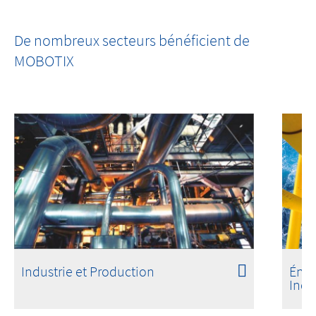
FM 3260 Approved
De nombreux secteurs bénéficient de
Les incendies ne commencent pas par des
MOBOTIX
flammes.
Industrie et Production
Éner
Indu