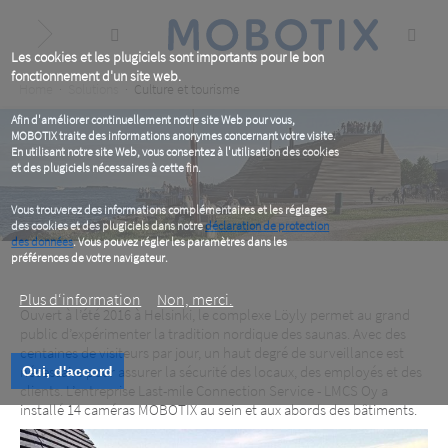
Skip
to
main
content
Les cookies et les plugiciels sont importants pour le bon
fonctionnement d'un site web.
Breadcrumb
Home
Solutions
Culture et tourisme
Afin d'améliorer continuellement notre site Web pour vous,
MOBOTIX traite des informations anonymes concernant votre visite.
En utilisant notre site Web, vous consentez à l'utilisation des cookies
et des plugiciels nécessaires à cette fin.
Vous trouverez des informations complémentaires et les réglages
des cookies et des plugiciels dans notre
déclaration de protection
des données
. Vous pouvez régler les paramètres dans les
préférences de votre navigateur.
Plus d‘information
Non, merci.
Ouvert à l’été 2016 à Helsinki, le complexe Löyly permet au grand
public d’expérimenter la tradition nordique des saunas. Avec des
centaines de visiteurs par jour, un haut degré de surveillance est
nécessaire pour assurer la sécurité des locaux, des employés et des
Oui, d'accord
clients. L’entreprise Last-mile Connection Service - LMCS Oy a
installé 14 caméras MOBOTIX au sein et aux abords des bâtiments.