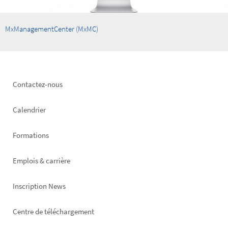
MxManagementCenter (MxMC)
Footer
Contactez-nous
left
Calendrier
Formations
Emplois & carrière
Inscription News
Footer
Centre de téléchargement