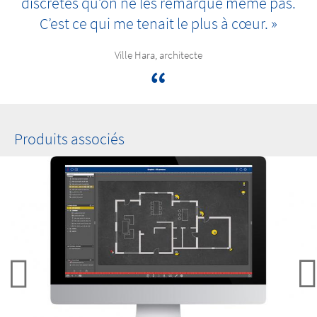
discrètes qu’on ne les remarque même pas.
C’est ce qui me tenait le plus à cœur. »
Ville Hara, architecte
Produits associés