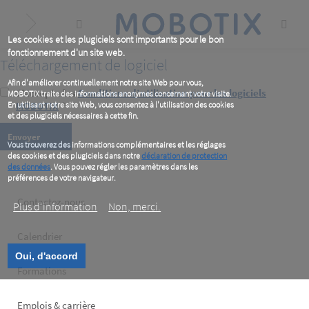
Skip
to
main
content
Les cookies et les plugiciels sont importants pour le bon
fonctionnement d'un site web.
Téléchargement de logiciel
Afin d'améliorer continuellement notre site Web pour vous,
J’accepte les
Conditions d’utilisation pour les logiciels
MOBOTIX traite des informations anonymes concernant votre visite.
En utilisant notre site Web, vous consentez à l'utilisation des cookies
MOBOTIX
*
et des plugiciels nécessaires à cette fin.
Vous trouverez des informations complémentaires et les réglages
des cookies et des plugiciels dans notre
déclaration de protection
des données
. Vous pouvez régler les paramètres dans les
préférences de votre navigateur.
Footer
Contactez-nous
Plus d‘information
Non, merci.
left
Calendrier
Oui, d'accord
Formations
Emplois & carrière