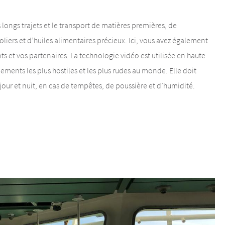
 longs trajets et le transport de matières premières, de
liers et d’huiles alimentaires précieux. Ici, vous avez également
ts et vos partenaires. La technologie vidéo est utilisée en haute
ments les plus hostiles et les plus rudes au monde. Elle doit
jour et nuit, en cas de tempêtes, de poussière et d’humidité.