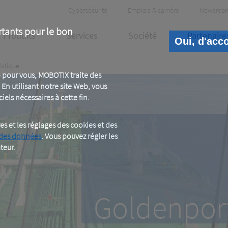
Header
Cybersécurité
Emplois & carrière
Newsroo
Meta
rtants pour le bon
Produits
Services
Société
Partenaire
Oui, d'acc
istique
 pour vous, MOBOTIX traite des
En utilisant notre site Web, vous
iels nécessaires à cette fin.
 et les réglages des cookies et des
 des données
. Vous pouvez régler les
Goldenpor
teur.
Assurer la sécurité
Goldenpor