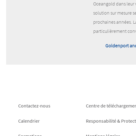
Oceangold dans leur v
solution sur mesure se
prochaines années. La
particulièrement con
Goldenport an
Footer
Footer
Contactez-nous
Centre de téléchargeme
left
right
Calendrier
Responsabilité & Protec
Formations
Mentions légales