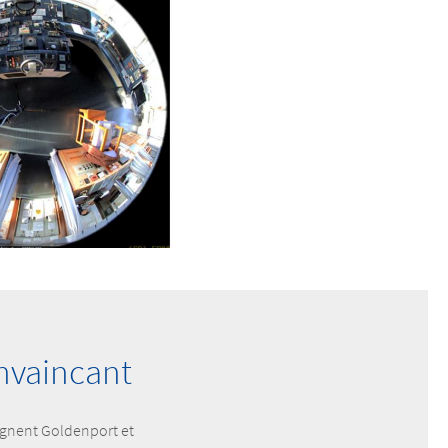
onvaincant
agnent Goldenport et