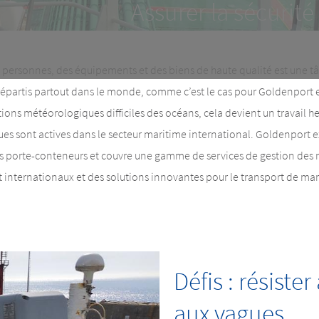
Assurer la sécurité
es personnes, des équipements et des biens de haute qualité est une t
répartis partout dans le monde, comme c’est le cas pour Goldenport 
tions météorologiques difficiles des océans, cela devient un travail h
ues sont actives dans le secteur maritime international. Goldenport e
res porte-conteneurs et couvre une gamme de services de gestion des
t internationaux et des solutions innovantes pour le transport de ma
Défis : résiste
aux vagues