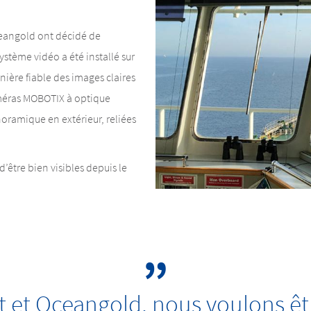
ceangold ont décidé de
stème vidéo a été installé sur
nière fiable des images claires
améras MOBOTIX à optique
oramique en extérieur, reliées
’être bien visibles depuis le
 et Oceangold, nous voulons être