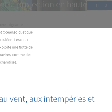
 et la protection en haute mer
âche exigeante.
et Oceangold, et que
erculéen. Les deux
xploite une flotte de
 navires, comme des
rchandises.
r au vent, aux intempéries et