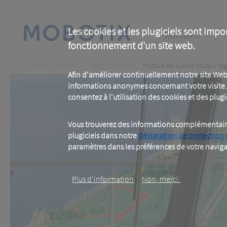
Skip
to
main
Main
content
Les cookies et les plugiciels sont impo
Solutions
fonctionnement d'un site web.
navigation
Breadcrumb
Home
Solutions
Logistique et fret
Histoire de succès secteur log
Afin d'améliorer continuellement notre site Web
informations anonymes concernant votre visite. 
consentez à l'utilisation des cookies et des plugic
Vous trouverez des informations complémentaires
plugiciels dans notre
déclaration de protection
paramètres dans les préférences de votre naviga
Plus d‘information
Non, merci.