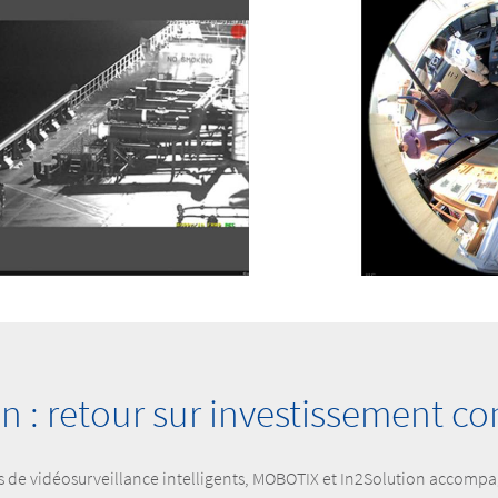
n : retour sur investissement c
es de vidéosurveillance intelligents, MOBOTIX et In2Solution accomp