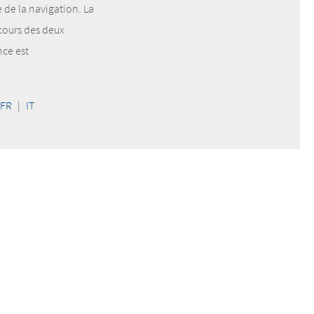
 de la navigation. La
 cours des deux
nce est
FR
|
IT