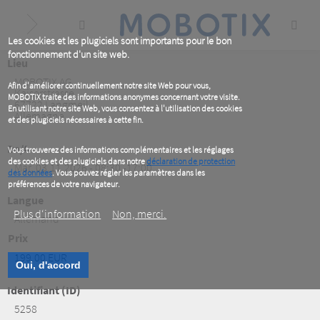
Skip
to
main
content
Les cookies et les plugiciels sont importants pour le bon
fonctionnement d'un site web.
Lieu
MOBOTIX AG
Afin d'améliorer continuellement notre site Web pour vous,
Kaiserstrasse
MOBOTIX traite des informations anonymes concernant votre visite.
67722
Langmeil
En utilisant notre site Web, vous consentez à l'utilisation des cookies
Allemagne
et des plugiciels nécessaires à cette fin.
De/A
Vous trouverez des informations complémentaires et les réglages
des cookies et des plugiciels dans notre
déclaration de protection
Mar, 03.11.2026 - 08:30 -17:00
des données
. Vous pouvez régler les paramètres dans les
préférences de votre navigateur.
Langue
Plus d‘information
Non, merci.
Allemand
Prix
199.00 EUR
Oui, d'accord
Identifiant (ID)
5258