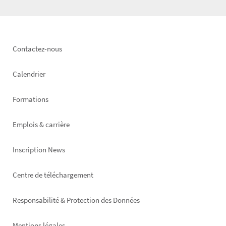
Footer
Contactez-nous
left
Calendrier
Formations
Emplois & carrière
Inscription News
Footer
Centre de téléchargement
right
Responsabilité & Protection des Données
Mentions légales