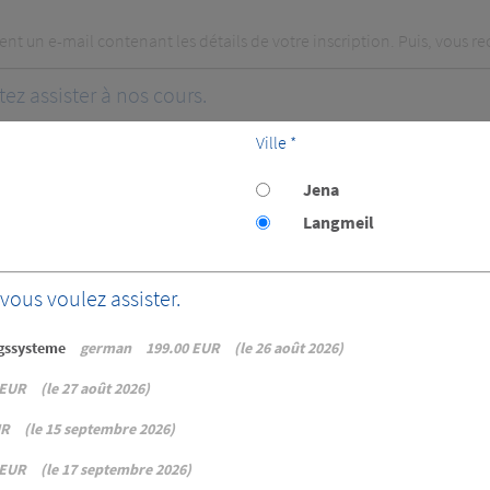
t un e-mail contenant les détails de votre inscription. Puis, vous rec
tez assister à nos cours.
Ville *
Jena
Langmeil
vous voulez assister.
ngssysteme
german
199.00 EUR
le 26 août 2026
 EUR
le 27 août 2026
UR
le 15 septembre 2026
 EUR
le 17 septembre 2026