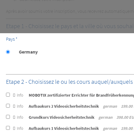
Après avoir soumis votre inscription, vous recevrez automatiquemen
Etape 1 - Choisissez le pays et la ville où vous souhai
Pays *
Germany
Etape 2 - Choisissez le ou les cours auquel/auxquels 
Info
MOBOTIX zertifizierter Errichter für Brandfrüherkennu
Info
Aufbaukurs 2 Videosicherheitstechnik
german
199.00
Info
Grundkurs Videosicherheitstechnik
german
398.00 E
Info
Aufbaukurs 1 Videosicherheitstechnik
german
199.00