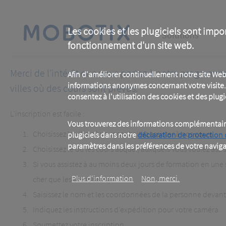
Skip
to
main
Main
content
Les cookies et les plugiciels sont impo
Solutions
fonctionnement d'un site web.
navigation
Merci de l’intérêt que vous portez à notre programme
Afin d'améliorer continuellement notre site Web
informations anonymes concernant votre visite. 
villes où des cours sont prévus.
consentez à l'utilisation des cookies et des plugic
L’inscription est facile :
Vous trouverez des informations complémentaires
Choisissez la ville où vous souhaitez assister à nos cours.
plugiciels dans notre
déclaration de protection
paramètres dans les préférences de votre naviga
Choisissez le ou les cours auquel/auxquels vous voulez assis
Si vous assistez à au moins deux jours de formation en une
Plus d‘information
Non, merci.
cher que les cours seuls).
Saisissez le nom et les coordonnées de la personne devant 
Indiquez les instructions d’expédition pour votre caméra.
Soumettez votre inscription.