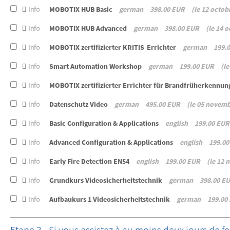
Info
MOBOTIX HUB Basic
german
398.00 EUR
le 12 octob
Info
MOBOTIX HUB Advanced
german
398.00 EUR
le 14 
Info
MOBOTIX zertifizierter KRITIS-Errichter
german
199.
Info
Smart Automation Workshop
german
199.00 EUR
le
Info
MOBOTIX zertifizierter Errichter für Brandfrüherkennu
Info
Datenschutz Video
german
495.00 EUR
le 05 novemb
Info
Basic Configuration & Applications
english
199.00 EUR
Info
Advanced Configuration & Applications
english
199.00
Info
Early Fire Detection EN54
english
199.00 EUR
le 12 
Info
Grundkurs Videosicherheitstechnik
german
398.00 E
Info
Aufbaukurs 1 Videosicherheitstechnik
german
199.00
bundle
Etape 3 - Si vous assistez à au moins deux jours de 