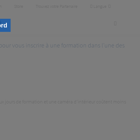
Langue
m
Store
Trouvez votre Partenaire
s
ord
pour vous inscrire à une formation dans l’une des
eux jours de formation et une caméra d’intérieur coûtent moins