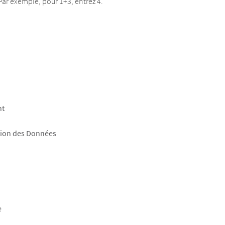
Par exemple, pour 1+3, entrez 4.
nt
tion des Données
e