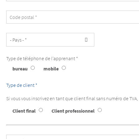
identique
à
celle
de
l’apprenant.
Type de téléphone de l’apprenant *
Type
bureau
mobile
de
téléphone
de
Type de client *
l’apprenant
Si vous vous inscrivez en tant que client final sans numéro de TV
Type
Client final
Client professionnel
de
client
Texte