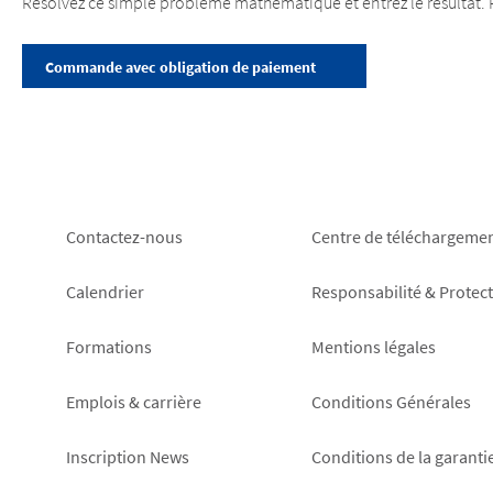
Résolvez ce simple problème mathématique et entrez le résultat. 
Footer
Footer
Contactez-nous
Centre de téléchargeme
left
right
Calendrier
Responsabilité & Protec
Formations
Mentions légales
Emplois & carrière
Conditions Générales
Inscription News
Conditions de la garanti