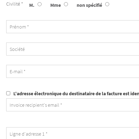
Civilité *
M.
Mme
non spécifié
Société
L'adresse
L'adresse électronique du destinataire de la facture est ide
électronique
du
destinataire
de
la
facture
est