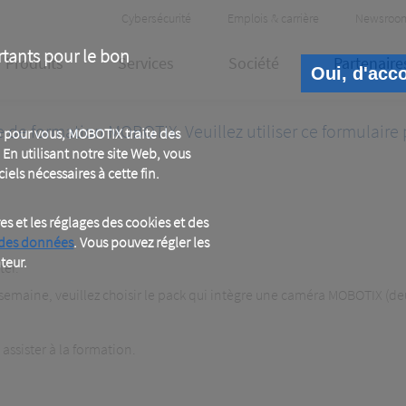
Header
Cybersécurité
Emplois & carrière
Newsroo
Meta
rtants pour le bon
Produits
Services
Société
Partenaire
Oui, d'acc
 de formation MOBOTIX. Veuillez utiliser ce formulaire 
 pour vous, MOBOTIX traite des
En utilisant notre site Web, vous
iels nécessaires à cette fin.
 et les réglages des cookies et des
 des données
. Vous pouvez régler les
teur.
ter.
 semaine, veuillez choisir le pack qui intègre une caméra MOBOTIX (d
assister à la formation.