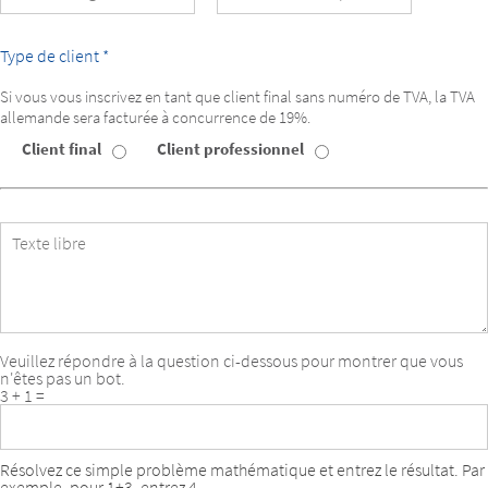
l’apprenant
Type de client *
Si vous vous inscrivez en tant que client final sans numéro de TVA, la TVA
allemande sera facturée à concurrence de 19%.
Client final
Client professionnel
Type
de
client
Texte
libre
Veuillez répondre à la question ci-dessous pour montrer que vous
n'êtes pas un bot.
3 + 1 =
Résolvez ce simple problème mathématique et entrez le résultat. Par
exemple, pour 1+3, entrez 4.