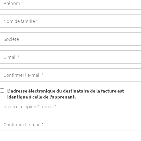
Société
L'adresse électronique du destinataire de la facture est
L'adresse
identique à celle de l’apprenant.
électronique
du
destinataire
de
la
facture
est