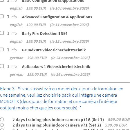
Info
Basic Configuration & Applications
english
199.00 EUR
le 10 novembre 2026
Info
Advanced Configuration & Applications
english
199.00 EUR
le 11 novembre 2026
Info
Early Fire Detection EN54
english
199.00 EUR
le 12 novembre 2026
Info
Grundkurs Videosicherheitstechnik
german
398.00 EUR
le 24 novembre 2026
Info
Aufbaukurs 1 Videosicherheitstechnik
german
199.00 EUR
le 26 novembre 2026
bundle
Etape 3 - Si vous assistez à au moins deux jours de formation en
une semaine, veuillez choisir le pack qui intègre une caméra
MOBOTIX (deux jours de formation et une caméra d’intérieur
coûtent moins cher que les cours seuls). *
2 days training plus indoor camera p71A (Set 1)
599.00 EUR
2 days training plus indoor camera v71 (Set 2)
599.00 EUR