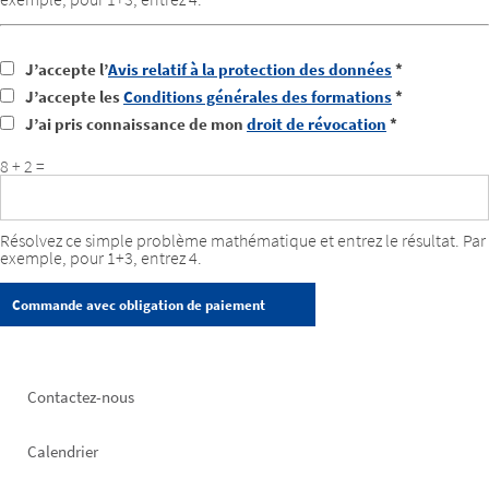
J’accepte l’
Avis relatif à la protection des données
*
J’accepte les
Conditions générales des formations
*
J’ai pris connaissance de mon
droit de révocation
*
8 + 2 =
Résolvez ce simple problème mathématique et entrez le résultat. Par
exemple, pour 1+3, entrez 4.
Footer
Contactez-nous
left
Calendrier