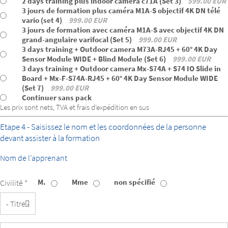
2 days training plus indoor camera c71A (Set 3)
599.00 EUR
3 jours de formation plus caméra M1A-S objectif 4K DN télé
vario (set 4)
999.00 EUR
3 jours de formation avec caméra M1A-S avec objectif 4K DN
grand-angulaire varifocal (Set 5)
999.00 EUR
3 days training + Outdoor camera M73A-RJ45 + 60° 4K Day
Sensor Module WIDE + Blind Module (Set 6)
999.00 EUR
3 days training + Outdoor camera Mx-S74A + S74 IO Slide in
Board + Mx-F-S74A-RJ45 + 60° 4K Day Sensor Module WIDE
(Set 7)
999.00 EUR
Continuer sans pack
Les prix sont nets, TVA et frais d'expédition en sus
Etape 4 - Saisissez le nom et les coordonnées de la personne
devant assister à la formation
Nom de l’apprenant
M.
Mme
non spécifié
Civilité *
Titre