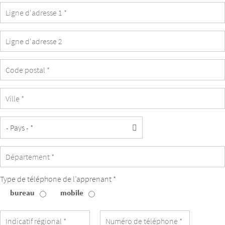
identique
à
celle
de
l’apprenant.
Type de téléphone de l’apprenant *
bureau
mobile
Type
de
téléphone
de