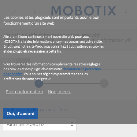
Skip
to
main
content
Les cookies et les plugiciels sont importants pour le bon
fonctionnement d'un site web.
The below webform has been prepopulated with
Warning
Afin d'améliorer continuellement notre site Web pour vous,
custom/random test data. When submitted, this information
will
MOBOTIX traite des informations anonymes concernant votre visite.
message
still be saved
and/or
sent to designated recipients
.
En utilisant notre site Web, vous consentez à l'utilisation des cookies
et des plugiciels nécessaires à cette fin.
Primary
Voir
Test
(active
Vous trouverez des informations complémentaires et les réglages
tab)
des cookies et des plugiciels dans notre
déclaration de protection
tabs
des données
. Vous pouvez régler les paramètres dans les
préférences de votre navigateur.
1
2
Plus d‘information
Non, merci.
Veuillez nous dire qui vous êtes
Oui, d'accord
Customer
Type