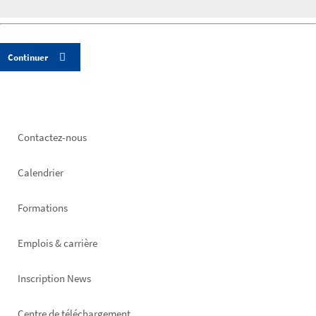
Footer
Contactez-nous
left
Calendrier
Formations
Emplois & carrière
Inscription News
Centre de téléchargement