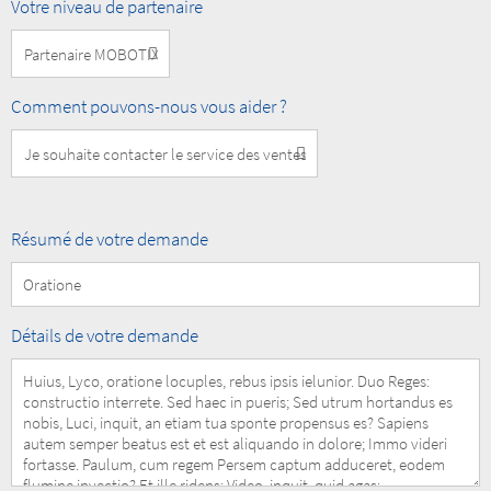
Niveau
Votre niveau de partenaire
Partenaire
MOBOTIX
How
Comment pouvons-nous vous aider ?
can
we
help
you?
Summary
Résumé de votre demande
of
your
Request
Details
Détails de votre demande
of
your
Request