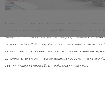
Автосалоны являются излюбленным объектом для взлома и к
столкнулись также автосалоны BMW компании Euler Group в 
Ландштуле. Чтобы обеспечить их защиту, компания SCHIRRA I
партнером MOBOTIX, разработала оптимальную концепцию бе
автосалоне подержанных машин были установлены четыре т
дополнительным оптическим видеосенсором, пять камер М1
съемки и одна камера S15 для наблюдения за кассой.