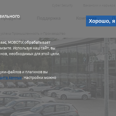
Header
Cyber Security
Вакансии и карьера
Meta
вильного
Продукты
Поддержка
Компания
П
Хорошо, я
успеха Промышленность и Производство
 вас, MOBOTIX обрабатывает
зите. Используя наш сайт, вы
инов, необходимых для этой цели.
уки-файлов и плагинов вы
щита данных
. Настройки можно