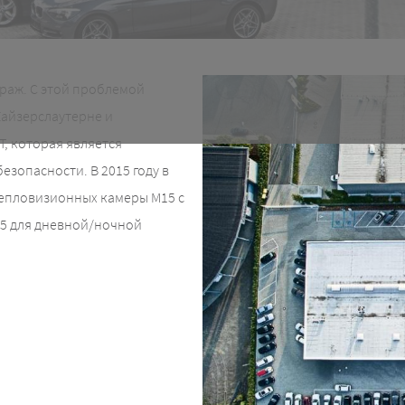
раж. С этой проблемой
Кайзерслаутерне и
T, которая является
зопасности. В 2015 году в
епловизионных камеры M15 с
5 для дневной/ночной