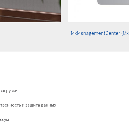
MxManagementCenter (M
ter
загрузки
ht
твенность и защита данных
ссум