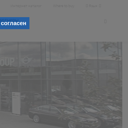
Язык
Интернет каталог
Where to buy
артнеры
 согласен