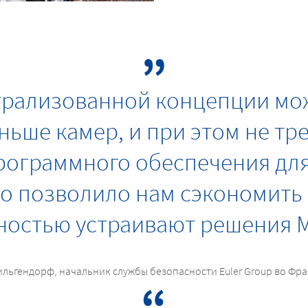
трализованной концепции мо
ьше камер, и при этом не тр
рограммного обеспечения дл
о позволило нам сэкономить 
ностью устраивают решения 
льгендорф, начальник службы безопасности Euler Group во Фр