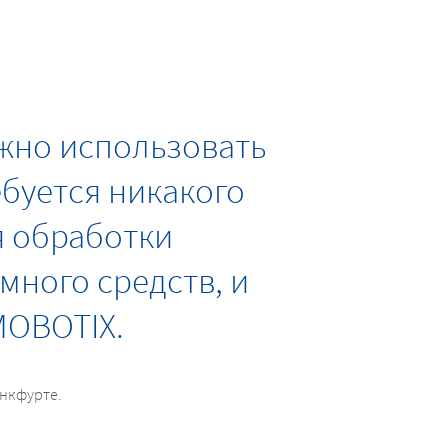
жно использовать
ебуется никакого
я обработки
много средств, и
MOBOTIX.
анкфурте.