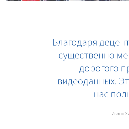
Благодаря децен
существенно мен
дорогого п
видеоданных. Эт
нас пол
Ивонн Хи