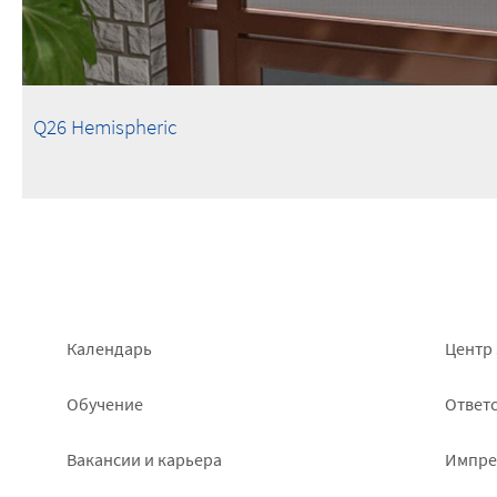
Q26 Hemispheric
Footer
Foo
Календарь
Центр 
left
rig
Обучение
Ответс
Вакансии и карьера
Импре