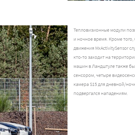
Тепловизионные модули позв
и ночное время. Кроме того
движения MxActivitySensor с
кто-то заходит на территори
машин в Ландштуле также бы
сенсором, четыре видеосенсо
камера S15 для дневной/ноч
подвергался нападениям.