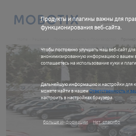
Skip
to
main
Main
content
Продукты и плагины важны для пра
Решения
функционирования веб-сайта.
navigation
.
Breadcrumb
Home
Решения
Промышленность и Производство
Пример 
Чтобы постоянно улучшать наш веб-сайт для
анонимизированную информацию о вашем ви
соглашаетесь на использование куки и плаг
.
Дальнейшую информацию и настройки для к
можете найти в нашем
Ответственность и за
настроить в настройках браузера.
.
больше информации
Нет, спасибо