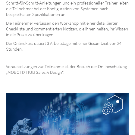
Schritt-für-Schritt-Anleitungen und ein professioneller Trainer leiten
die Teilnehmer bei der Konfiguration von Systemen nach
beispielhaften Spezifikationen an.
Die Teilnehmer verlassen den Workshop mit einer detaillierten
Checkliste und kommentierten Notizen, die ihnen helfen, ihr Wissen
in die Praxis zu übertragen.
Der Onlinekurs dauert 3 Arbeitstage mit einer Gesamtzeit von 24
Stunden.
Voraussetzungen zur Teilnahme ist der Besuch der Onlineschulung
„MOBOTIX HUB Sales & Design“.