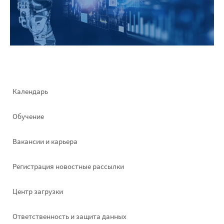
Footer
Календарь
left
Обучение
Вакансии и карьера
Pегистрация новостные рассылки
Footer
Центр загрузки
right
Ответственность и защита данных