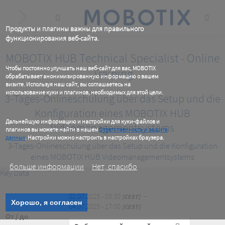
Skip
to
main
content
Продукты и плагины важны для правильного
функционирования веб-сайта.
.
MOBOTIX HUB Technical Specialist - Online
Чтобы постоянно улучшать наш веб-сайт для вас, MOBOTIX
Training
обрабатывает анонимизированную информацию о вашем
визите. Используя наш сайт, вы соглашаетесь на
использование куки и плагинов, необходимых для этой цели.
3-Tages-Onlineschulung über das Setup und die
.
Konfiguration eines MOBOTIX HUB
Дальнейшую информацию и настройки для куки-файлов и
Videomanagementsystems
плагинов вы можете найти в нашем
Ответственность и защита
данных
. Настройки можно настроить в настройках браузера.
3-Tages-Onlineschulung über das Setup und die Konfiguration
.
eines MOBOTIX HUB Videomanagementsystems
больше информации
Нет, спасибо
Key Data
02.07.2025 - 08:30
−
CEST
Хорошо, я согласен
04.07.2025 - 17:00
CEST
От / до