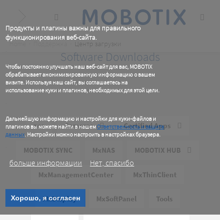
Skip
to
main
content
Продукты и плагины важны для правильного
функционирования веб-сайта.
Breadcrumb
Home
Поддержка
Центр загрузки
.
Software Downloads
Чтобы постоянно улучшать наш веб-сайт для вас, MOBOTIX
обрабатывает анонимизированную информацию о вашем
визите. Используя наш сайт, вы соглашаетесь на
использование куки и плагинов, необходимых для этой цели.
.
Дальнейшую информацию и настройки для куки-файлов и
все
Cameras
Certified Apps
плагинов вы можете найти в нашем
Ответственность и защита
данных
. Настройки можно настроить в настройках браузера.
.
MOBOTIX SYNC
MxNAS
MOBOTIX HUB
больше информации
Нет, спасибо
MxManagementCenter
MxThinClient
Хорошо, я согласен
MxDisplay
MxSoftPanel
Tools