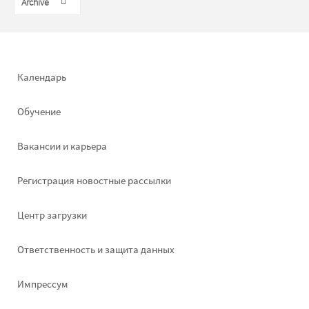
Archive
Footer
Календарь
left
Обучение
Вакансии и карьера
Pегистрация новостные рассылки
Footer
Центр загрузки
right
Ответственность и защита данных
Импрессум