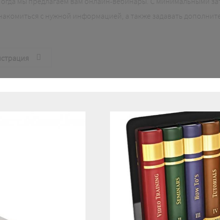
Тогда мы предлагаем вам онлайн-вебинары. С минимальными за
акомиться с нужной информацией, а также задавать дополнит
истрация