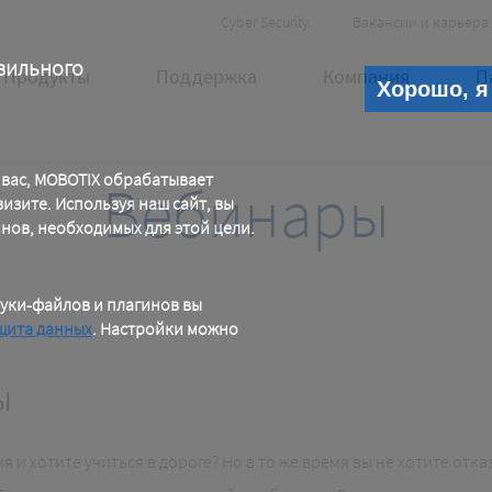
Header
Cyber Security
Вакансии и карьера
Meta
вильного
Продукты
Поддержка
Компания
П
Хорошо, я
 вас, MOBOTIX обрабатывает
Вебинары
зите. Используя наш сайт, вы
инов, необходимых для этой цели.
уки-файлов и плагинов вы
щита данных
. Настройки можно
ы
я и хотите учиться в дороге? Но в то же время вы не хотите отк