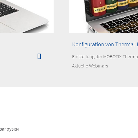
Konfiguration von Thermal
Einstellung der MOBOTIX Therm
Aktuelle Webinars
ter
загрузки