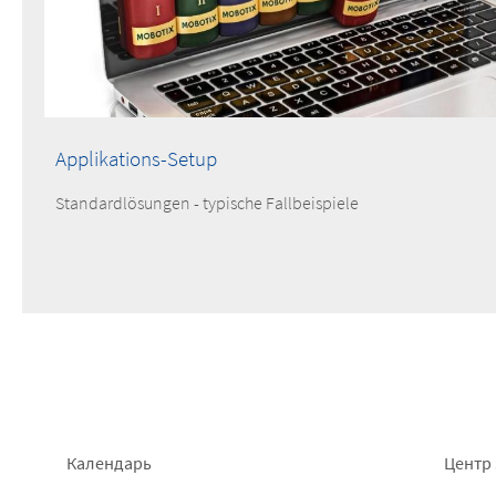
Applikations-Setup
Standardlösungen - typische Fallbeispiele
Footer
Foo
Календарь
Центр 