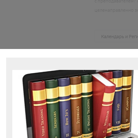
с преподавателем? 
целенаправленно зн
Календарь и Рег