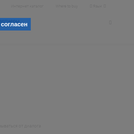
Язык
Интернет каталог
Where to buy
артнеры
 согласен
азываться от диалога