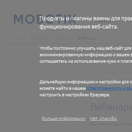
Skip
to
main
Main
content
Продукты и плагины важны для пра
Решения
функционирования веб-сайта.
navigation
.
Breadcrumb
Home
Поддержка
Обучение
Вебинары
Чтобы постоянно улучшать наш веб-сайт для
анонимизированную информацию о вашем ви
соглашаетесь на использование куки и плаг
.
Дальнейшую информацию и настройки для к
можете найти в нашем
Ответственность и за
настроить в настройках браузера.
.
Вебинар
больше информации
Нет, спасибо
Вы цените свое врем