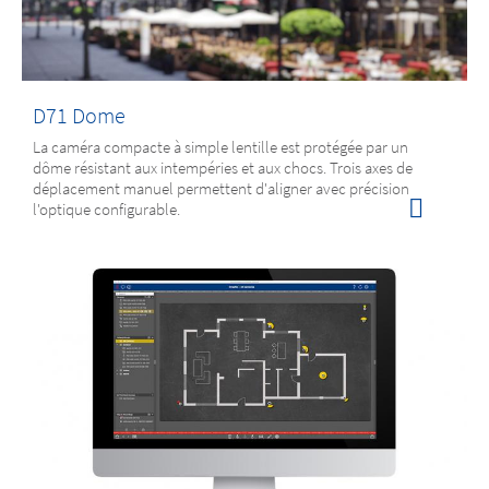
D71 Dome
La caméra compacte à simple lentille est protégée par un
dôme résistant aux intempéries et aux chocs. Trois axes de
déplacement manuel permettent d'aligner avec précision
l'optique configurable.