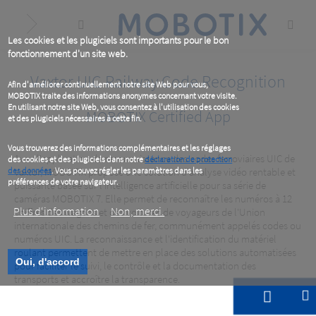
Skip
to
main
content
Les cookies et les plugiciels sont importants pour le bon
fonctionnement d'un site web.
Vaxtor UIC Railway Code Recognition
Afin d'améliorer continuellement notre site Web pour vous,
MOBOTIX traite des informations anonymes concernant votre visite.
En utilisant notre site Web, vous consentez à l'utilisation des cookies
MOBOTIX Certified App
et des plugiciels nécessaires à cette fin.
Vous trouverez des informations complémentaires et les réglages
Avec l'application de reconnaissance des codes ferroviaires UIC de
des cookies et des plugiciels dans notre
déclaration de protection
des données
Vaxtor, MOBOTIX propose une solution d'analyse vidéo rentable et
. Vous pouvez régler les paramètres dans les
préférences de votre navigateur.
puissante basée sur l'intelligence artificielle pour sa série de
caméras MOBOTIX 7. Elle permet de reconnaître les numéros à 12
Plus d‘information
Non, merci.
chiffres des wagons et des voitures de voyageurs de l'Union
internationale des chemins de fer, communément appelés codes ou
numéros UIC. La reconnaissance et l'identification du matériel
roulant permettent de mettre en place des solutions automatisées
Oui, d'accord
pour faciliter le suivi, le contrôle et la documentation des
transports et accroître la transparence.