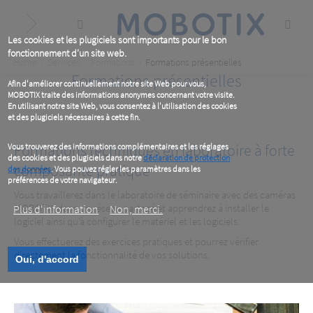
Skip
to
main
content
Les cookies et les plugiciels sont importants pour le bon
fonctionnement d'un site web.
Breadcrumb
Home
Services
Formations
Formations présentielles
Formations présentielles
Afin d'améliorer continuellement notre site Web pour vous,
MOBOTIX traite des informations anonymes concernant votre visite.
En utilisant notre site Web, vous consentez à l'utilisation des cookies
et des plugiciels nécessaires à cette fin.
Formations techniques en laboratoire à forte
Vous trouverez des informations complémentaires et les réglages
des cookies et des plugiciels dans notre
déclaration de protection
composante pratique
des données
. Vous pouvez régler les paramètres dans les
préférences de votre navigateur.
Vous travaillerez dans le laboratoire de séminaire avec des caméras
MOBOTIX dans un réseau partagé et apprendrez à installer le
Plus d‘information
Non, merci.
logiciel ainsi qu’à configurer le matériel et les logiciels.
Vous effectuerez des exercices pratiques et pourrez vérifier
directement la fonctionnalité de vos solutions.
Oui, d'accord