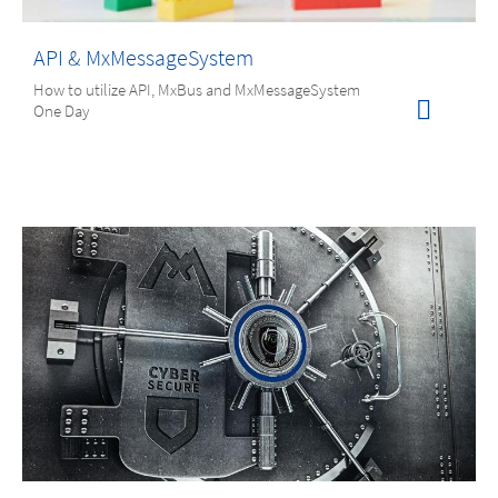
API & MxMessageSystem
How to utilize API, MxBus and MxMessageSystem
One Day