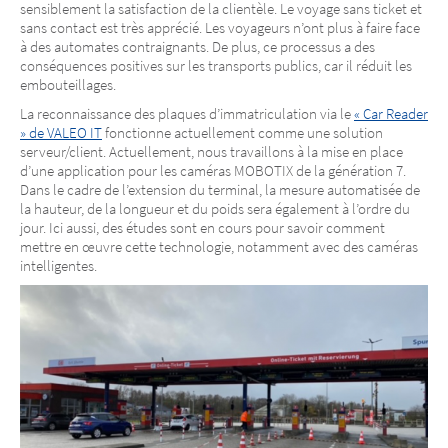
sensiblement la satisfaction de la clientèle. Le voyage sans ticket et
sans contact est très apprécié. Les voyageurs n’ont plus à faire face
à des automates contraignants. De plus, ce processus a des
conséquences positives sur les transports publics, car il réduit les
embouteillages.
La reconnaissance des plaques d’immatriculation via le
« Car Reader
» de VALEO IT
fonctionne actuellement comme une solution
serveur/client. Actuellement, nous travaillons à la mise en place
d’une application pour les caméras MOBOTIX de la génération 7.
Dans le cadre de l’extension du terminal, la mesure automatisée de
la hauteur, de la longueur et du poids sera également à l’ordre du
jour. Ici aussi, des études sont en cours pour savoir comment
mettre en œuvre cette technologie, notamment avec des caméras
intelligentes.