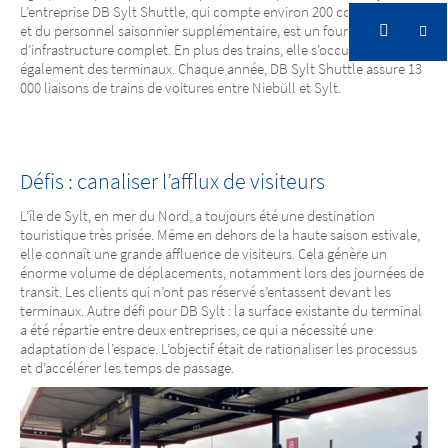
L’entreprise DB Sylt Shuttle, qui compte environ 200 collaborateurs
et du personnel saisonnier supplémentaire, est un fournisseur
d’infrastructure complet. En plus des trains, elle s’occupe
DB Sylt Shuttle
également des terminaux. Chaque année, DB Sylt Shuttle assure 13
Plus vite en train !
000 liaisons de trains de voitures entre Niebüll et Sylt.
Défis : canaliser l’afflux de visiteurs
L’île de Sylt, en mer du Nord, a toujours été une destination
touristique très prisée. Même en dehors de la haute saison estivale,
elle connaît une grande affluence de visiteurs. Cela génère un
énorme volume de déplacements, notamment lors des journées de
transit. Les clients qui n’ont pas réservé s’entassent devant les
terminaux. Autre défi pour DB Sylt : la surface existante du terminal
a été répartie entre deux entreprises, ce qui a nécessité une
adaptation de l’espace. L’objectif était de rationaliser les processus
et d’accélérer les temps de passage.