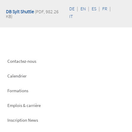
DE
|
EN
|
ES
|
FR
|
DB Sylt Shuttle
(PDF, 982.26
KB)
IT
Footer
Contactez-nous
left
Calendrier
Formations
Emplois & carrière
Inscription News