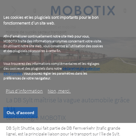
Skip
to
main
content
Les cookies et les plugiciels sont importants pour le bon
fonctionnement d'un site web.
Breadcrumb
Home
Solutions
Transport et mobilité
Histoire de succès secteur transport
Afin d'améliorer continuellement notre site Web pour vous,
MOBOTIX traite des informations anonymes concernant votre visite.
En utilisant notre site Web, vous consentez à l'utilisation des cookies
et des plugiciels nécessaires à cette fin.
Vous trouverez des informations complémentaires et les réglages
des cookies et des plugiciels dans notre
déclaration de protection
des données
. Vous pouvez régler les paramètres dans les
préférences de votre navigateur.
Plus d‘information
Non, merci.
La DB Sylt maîtrise la vague automobile grâce
à la
Oui, d'accord
DB Sylt Shuttle
technologie MOBOTIX
DB Sylt Shuttle, qui fait partie de DB Fernverkehr (trafic grande
Plus vite en train !
ligne), est la principale liaison pour le transport sur l’île de Sylt.