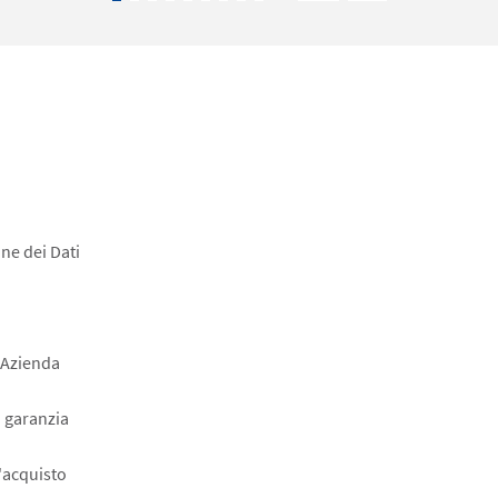
Pagination
page
page
page
ne dei Dati
 Azienda
a garanzia
l'acquisto