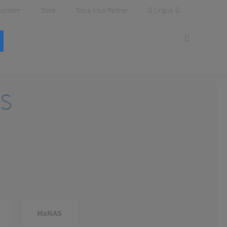
Lingua
wsroom
Store
Trova il tuo Partner
s
MxNAS