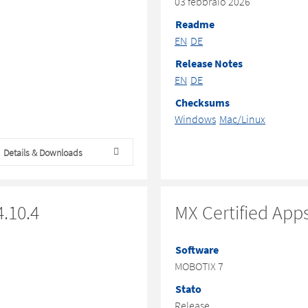
03 febbraio 2026
Readme
EN
DE
Release Notes
EN
DE
Checksums
Windows
Mac/Linux
Details & Downloads
.10.4
MX Certified App
Software
MOBOTIX 7
Stato
Release