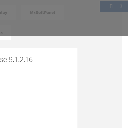
play
MxSoftPanel
ns
e 9.1.2.16