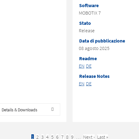
Software
MOBOTIX 7
Stato
Release
Data di pubblicazione
08 agosto 2025
Readme
EN
DE
Release Notes
EN
DE
Details & Downloads
Current
1
Pagina
2
Pagina
3
Pagina
4
Pagina
5
Pagina
6
Pagina
7
Pagina
8
Pagina
9
…
Next
Next ›
Last
Last »