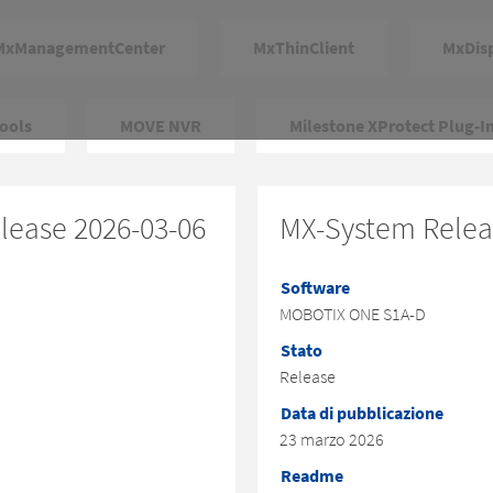
MxManagementCenter
MxThinClient
MxDis
ools
MOVE NVR
Milestone XProtect Plug-I
elease 2026-03-06
MX-System Releas
Software
MOBOTIX ONE S1A-D
Stato
Release
Data di pubblicazione
23 marzo 2026
Readme