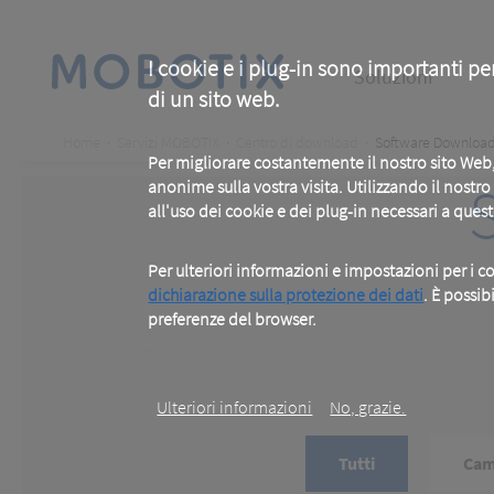
Skip
to
main
Main
content
I cookie e i plug-in sono importanti pe
Soluzioni
di un sito web.
navigation
Breadcrumb
Home
Servizi MOBOTIX
Centro di download
Software Downloa
Per migliorare costantemente il nostro sito We
anonime sulla vostra visita. Utilizzando il nostr
all'uso dei cookie e dei plug-in necessari a ques
Per ulteriori informazioni e impostazioni per i co
dichiarazione sulla protezione dei dati
. È possib
preferenze del browser.
.
Ulteriori informazioni
No, grazie.
Tutti
Cam