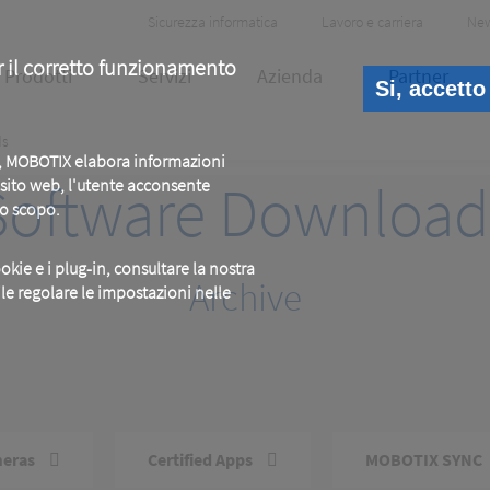
Header
Sicurezza informatica
Lavoro e carriera
Ne
Meta
r il corretto funzionamento
Prodotti
Servizi
Azienda
Partner
Si, accetto
ds
b, MOBOTIX elabora informazioni
Software Download
o sito web, l'utente acconsente
to scopo.
okie e i plug-in, consultare la nostra
Archive
ile regolare le impostazioni nelle
eras
Certified Apps
MOBOTIX SYNC