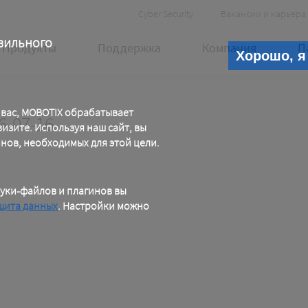
Header
Cyber Security
Вакансии и карьера
Meta
вильного
Продукты
Поддержка
Компания
П
Хорошо, я
 вас, MOBOTIX обрабатывает
6-07-16
зите. Используя наш сайт, вы
инов, необходимых для этой цели.
уки-файлов и плагинов вы
щита данных
. Настройки можно