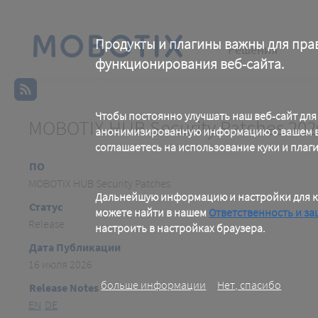
Skip
to
main
Main
content
Продукты и плагины важны для пра
Решения
функционирования веб-сайта.
navigation
.
Чтобы постоянно улучшать наш веб-сайт для
MOBOTIX HUB Security Patches 202
анонимизированную информацию о вашем ви
соглашаетесь на использование куки и плаг
.
ПО
MOBOTIX HUB Security Patches
Дальнейшую информацию и настройки для к
Статус
можете найти в нашем
Ответственность и за
Release
настроить в настройках браузера.
.
Дата Публикации
16 июля 2026
больше информации
Нет, спасибо
Release Notes
EN
DE