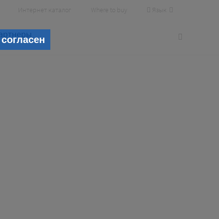
Язык
Интернет каталог
Where to buy
артнеры
 согласен