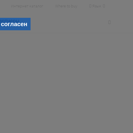
Язык
Интернет каталог
Where to buy
артнеры
 согласен