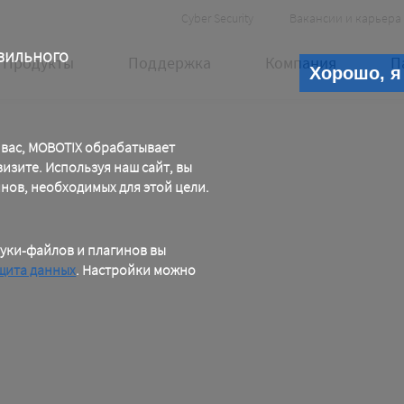
Header
Cyber Security
Вакансии и карьера
Meta
вильного
Продукты
Поддержка
Компания
П
Хорошо, я
 вас, MOBOTIX обрабатывает
зите. Используя наш сайт, вы
инов, необходимых для этой цели.
уки-файлов и плагинов вы
щита данных
. Настройки можно