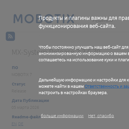
Skip
to
main
Main
content
Продукты и плагины важны для пра
Решения
функционирования веб-сайта.
navigation
.
Чтобы постоянно улучшать наш веб-сайт для
MX-System Release 7.3.6.70
анонимизированную информацию о вашем ви
соглашаетесь на использование куки и плаг
.
ПО
MOBOTIX 7
Дальнейшую информацию и настройки для к
Статус
можете найти в нашем
Ответственность и за
Release
настроить в настройках браузера.
.
Дата Публикации
05 марта 2026
больше информации
Нет, спасибо
Readme-файл
EN
DE