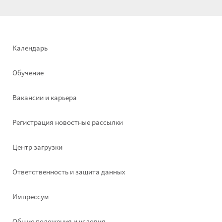
Footer
Календарь
left
Обучение
Вакансии и карьера
Pегистрация новостные рассылки
Footer
Центр загрузки
right
Ответственность и защита данных
Импрессум
Общие положения и условия