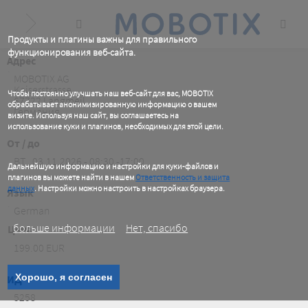
Skip
to
main
content
Продукты и плагины важны для правильного
функционирования веб-сайта.
Aдрес
.
MOBOTIX AG
Kaiserstrasse
Чтобы постоянно улучшать наш веб-сайт для вас, MOBOTIX
67722
Langmeil
обрабатывает анонимизированную информацию о вашем
Германия
визите. Используя наш сайт, вы соглашаетесь на
использование куки и плагинов, необходимых для этой цели.
.
От / до
BT , 03.11.2026 - 08:30 -17:00
Дальнейшую информацию и настройки для куки-файлов и
плагинов вы можете найти в нашем
Ответственность и защита
данных
. Настройки можно настроить в настройках браузера.
Язык
.
German
больше информации
Нет, спасибо
Цена
199.00 EUR
Хорошо, я согласен
ИД
5258