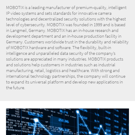
MOBOTIX is a leading manufacturer of premium-quality, intelligent
IP video systems and sets standards for innovative camera
technologies and decentralized security solutions with the highest
level of cybersecurity. MOBOTIX was founded in 1999 and is based
in Langmeil, Germany. MOBOTIX has an in-house research and
development department and an in-house production facility in
Germany. Customers worldwide trust in the durability and reliability
of MOBOTIX hardware and software. The flexibility, built-in
intelligence and unparalleled data security of the company’s
solutions are appreciated in many industries. MOBOTIX products
and solutions help customers in industries such as industrial
manufacturing, retail, logistics and healthcare. With strong and
international technology partnerships, the company will continue
to expand its universal platform and develop new applications in
the future.