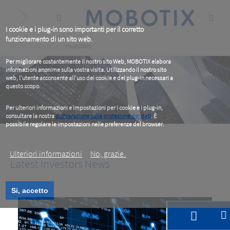
Skip
to
main
content
I cookie e i plug-in sono importanti per il corretto
funzionamento di un sito web.
Breadcrumb
Home
Azienda
Investors
Per migliorare costantemente il nostro sito Web, MOBOTIX elabora
informazioni anonime sulla vostra visita. Utilizzando il nostro sito
web, l'utente acconsente all'uso dei cookie e dei plug-in necessari a
questo scopo.
Per ulteriori informazioni e impostazioni per i cookie e i plug-in,
consultare la nostra
dichiarazione sulla protezione dei dati
. È
possibile regolare le impostazioni nelle preferenze del browser.
.
Ulteriori informazioni
No, grazie.
Latest Investors News
Si, accetto