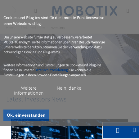
Skip
to
main
content
Cookies und Plug-ins sind für die korrekte Funktionsweise
einer Website wichtig.
Breadcrumb
Home
Unternehmen
Investors
Um unsere Website für Sie stetig zu verbessern, verarbeitet
MOBOTIX anonymisierte Informationen über Ihren Besuch. Wenn Sie
unsere Website benutzen, stimmen Sie der Verwendung von dazu
notwendigen Cookies und Plug-ins zu.
Weitere Informationen und Einstellungen zu Cookies und Plug-ins
finden Sie in unserer
Datenschutzerklärung
. Sie können die
Einstellungen in Ihren Browser-Einstellungen anpassen.
Weitere
Nein, danke
Informationen
Latest Investors News
Ok, einverstanden