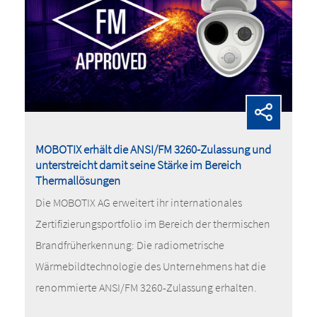
MOBOTIX erhält die ANSI/FM 3260-Zulassung und
unterstreicht damit seine Stärke im Bereich
Thermallösungen
Die MOBOTIX AG erweitert ihr internationales
Zertifizierungsportfolio im Bereich der thermischen
Brandfrüherkennung: Die radiometrische
Wärmebildtechnologie des Unternehmens hat die
renommierte ANSI/FM 3260-Zulassung erhalten.