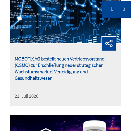
Investoren
MOBOTIX AG bestellt neuen Vertriebsvorstand
(CSMO) zur Erschließung neuer strategischer
Wachstumsmärkte: Verteidigung und
Investoren
Gesundheitswesen
21. Juli 2026