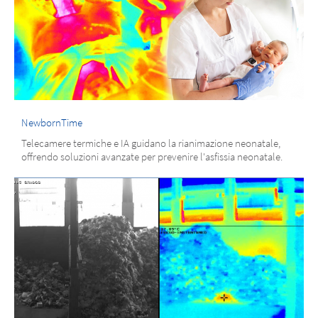
NewbornTime
Telecamere termiche e IA guidano la rianimazione neonatale,
offrendo soluzioni avanzate per prevenire l'asfissia neonatale.