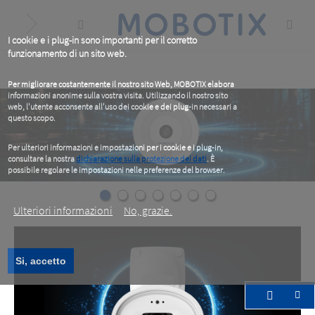
Skip
to
main
content
I cookie e i plug-in sono importanti per il corretto
funzionamento di un sito web.
Per migliorare costantemente il nostro sito Web, MOBOTIX elabora
informazioni anonime sulla vostra visita. Utilizzando il nostro sito
web, l'utente acconsente all'uso dei cookie e dei plug-in necessari a
questo scopo.
Per ulteriori informazioni e impostazioni per i cookie e i plug-in,
consultare la nostra
dichiarazione sulla protezione dei dati
. È
possibile regolare le impostazioni nelle preferenze del browser.
.
Ulteriori informazioni
No, grazie.
Si, accetto