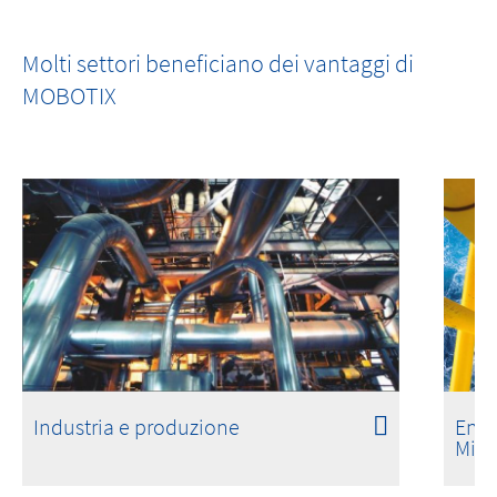
MOBOTIX c ONE
One Room. One Sensor. Done.
Molti settori beneficiano dei vantaggi di
MOBOTIX
Industria e produzione
Ener
Mine