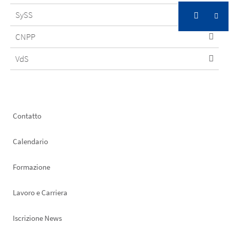
SySS
CNPP
VdS
Footer
Contatto
left
Calendario
Formazione
Lavoro e Carriera
Iscrizione News