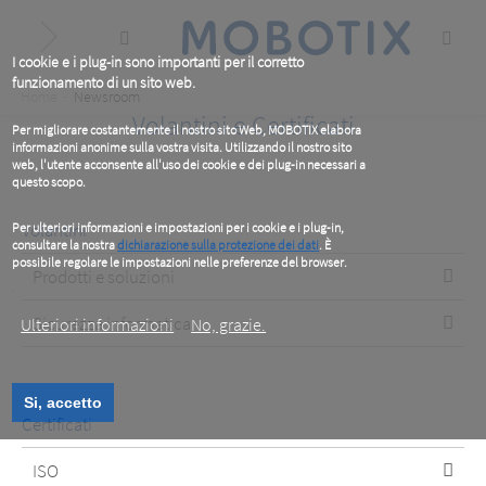
Skip
to
main
content
I cookie e i plug-in sono importanti per il corretto
funzionamento di un sito web.
Breadcrumb
Home
Newsroom
Volantini e Certificati
Per migliorare costantemente il nostro sito Web, MOBOTIX elabora
informazioni anonime sulla vostra visita. Utilizzando il nostro sito
web, l'utente acconsente all'uso dei cookie e dei plug-in necessari a
questo scopo.
Volantini
Per ulteriori informazioni e impostazioni per i cookie e i plug-in,
consultare la nostra
dichiarazione sulla protezione dei dati
. È
possibile regolare le impostazioni nelle preferenze del browser.
Prodotti e soluzioni
.
Sicurezza informatica
Ulteriori informazioni
No, grazie.
Si, accetto
Certificati
ISO