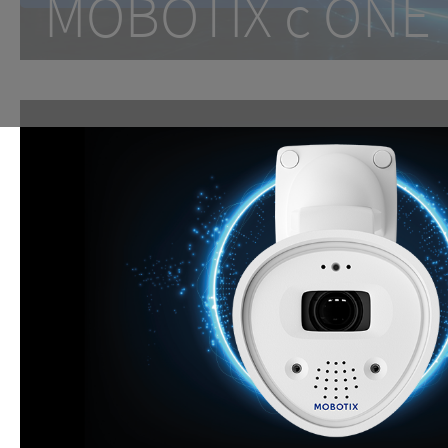
MOBOTIX c ON
One Room. One Sensor. Don