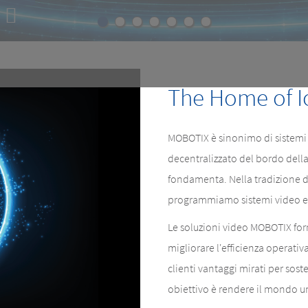
E
e.
The Home of I
MOBOTIX è sinonimo di sistemi v
decentralizzato del bordo dell
fondamenta. Nella tradizione d
programmiamo sistemi video e s
Le soluzioni video MOBOTIX forni
migliorare l'efficienza operativa
clienti vantaggi mirati per sosten
obiettivo è rendere il mondo u