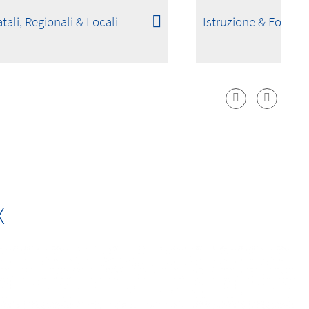
tali, Regionali & Locali
Istruzione & Formaz
X