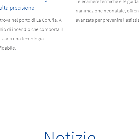
Telecamere termiche e IA guida
alta precisione
rianimazione neonatale, offren
 trova nel porto di La Coruña. A
avanzate per prevenire l'asfiss
chio di incendio che comporta il
essaria una tecnologia
fidabile.
Notizie