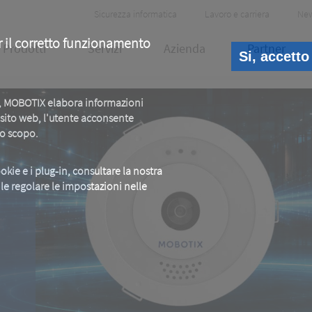
Header
Sicurezza informatica
Lavoro e carriera
Ne
Meta
r il corretto funzionamento
Prodotti
Servizi
Azienda
Partner
Si, accetto
b, MOBOTIX elabora informazioni
o sito web, l'utente acconsente
to scopo.
okie e i plug-in, consultare la nostra
ile regolare le impostazioni nelle
E
e.