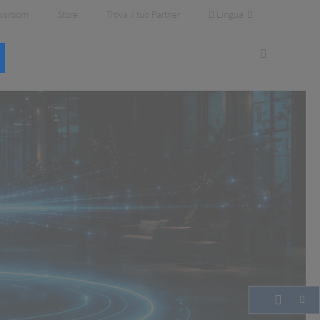
Lingua
wsroom
Store
Trova il tuo Partner