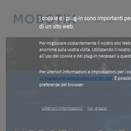
Skip
to
main
Main
content
I cookie e i plug-in sono importanti pe
Soluzioni
di un sito web.
navigation
Per migliorare costantemente il nostro sito We
anonime sulla vostra visita. Utilizzando il nostr
all'uso dei cookie e dei plug-in necessari a ques
Per ulteriori informazioni e impostazioni per i co
dichiarazione sulla protezione dei dati
. È possib
preferenze del browser.
MOBOTIX c ON
.
Ulteriori informazioni
No, grazie.
One Room. One Sensor. Don