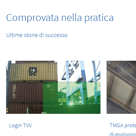
Comprovata nella pratica
Ultime storie di successo
Login TVV
TMGA proteg
di esplosio